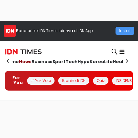
Baca artikel
IDN Times
lainnya di IDN App
Install
Home
News
Business
Sport
Tech
Hype
Korea
Life
Health
Aut
For
# Yuk Vote
Iklanin di IDN
Quiz
INSIDENESIA
You