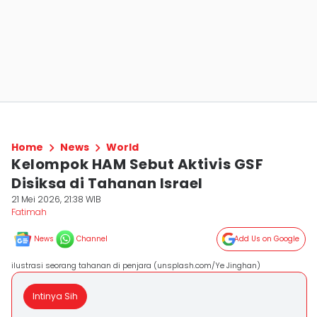
Home
News
World
Kelompok HAM Sebut Aktivis GSF
Disiksa di Tahanan Israel
21 Mei 2026, 21:38 WIB
Fatimah
News
Channel
Add Us on Google
ilustrasi seorang tahanan di penjara (unsplash.com/Ye Jinghan)
Intinya Sih