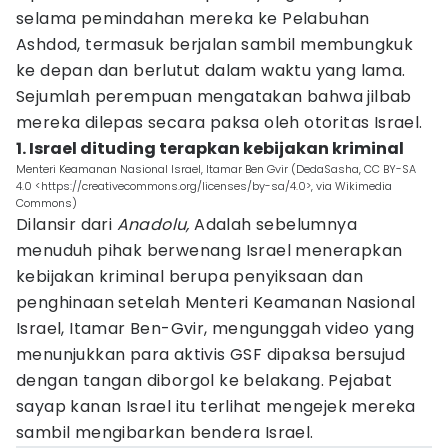
selama pemindahan mereka ke Pelabuhan
Ashdod, termasuk berjalan sambil membungkuk
ke depan dan berlutut dalam waktu yang lama.
Sejumlah perempuan mengatakan bahwa jilbab
mereka dilepas secara paksa oleh otoritas Israel.
1. Israel dituding terapkan kebijakan kriminal
Menteri Keamanan Nasional Israel, Itamar Ben Gvir (DedaSasha, CC BY-SA
4.0 <https://creativecommons.org/licenses/by-sa/4.0>, via Wikimedia
Commons)
Dilansir dari
Anadolu,
Adalah sebelumnya
menuduh pihak berwenang Israel menerapkan
kebijakan kriminal berupa penyiksaan dan
penghinaan setelah Menteri Keamanan Nasional
Israel, Itamar Ben-Gvir, mengunggah video yang
menunjukkan para aktivis GSF dipaksa bersujud
dengan tangan diborgol ke belakang. Pejabat
sayap kanan Israel itu terlihat mengejek mereka
sambil mengibarkan bendera Israel.