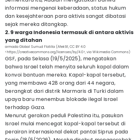
informasi mengenai keberadaan, status hukum
dan kesejahteraan para aktivis sangat dibatasi
sejak mereka ditangkap.
2. 9 warga Indonesia termasuk di antara aktivis
yang ditahan
armada Global Sumud Flotilla (Afek91, CC BY 4.0
<https://creativecommons.org/licenses/by/4.0>, via Wikimedia Commons)
GSF, pada Selasa (19/5/2025), mengatakan
bahwa Israel telah menyita seluruh kapal dalam
konvoi bantuan mereka. Kapal-kapal tersebut,
yang membawa 428 orang dari 44 negara,
berangkat dari distrik Marmaris di Turki dalam
upaya baru menembus blokade ilegal Israel
terhadap Gaza.
Menurut gerakan peduli Palestina itu, pasukan
Israel mulai mencegat kapal-kapal tersebut di
perairan internasional dekat pantai Siprus pada
Senin (18/5/2026). Mereka disebut menggerebek