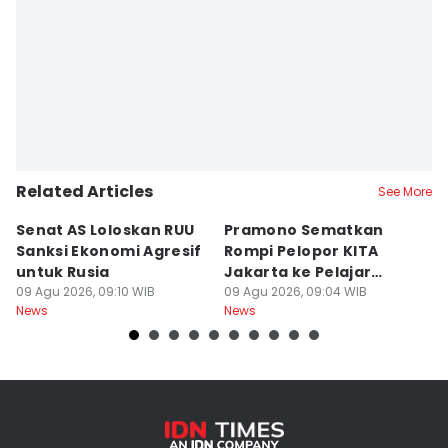
Related Articles
See More
Senat AS Loloskan RUU
Pramono Sematkan
P
Sanksi Ekonomi Agresif
Rompi Pelopor KITA
de
untuk Rusia
Jakarta ke Pelajar
B
09 Agu 2026, 09:10 WIB
hingga Ojol
09 Agu 2026, 09:04 WIB
09
News
News
Ne