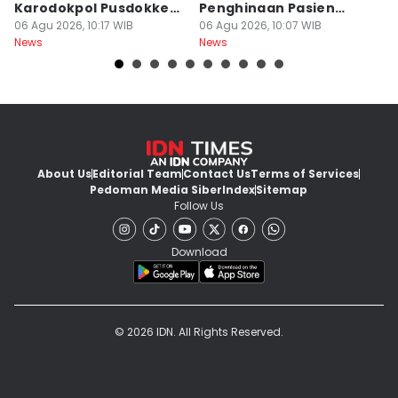
Karodokpol Pusdokkes
Penghinaan Pasien
P
Polri
06 Agu 2026, 10:17 WIB
BPJS, Sanksi Menanti
06 Agu 2026, 10:07 WIB
K
06
News
News
Ne
About Us
Editorial Team
Contact Us
Terms of Services
Pedoman Media Siber
Index
Sitemap
Follow Us
Download
© 2026 IDN. All Rights Reserved.