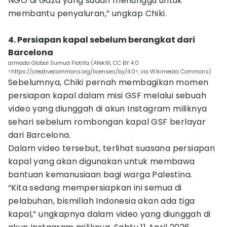
NGO di Gaza yang sudah menunggu untuk
membantu penyaluran,” ungkap Chiki.
4. Persiapan kapal sebelum berangkat dari
Barcelona
armada Global Sumud Flotilla (Afek91, CC BY 4.0
<https://creativecommons.org/licenses/by/4.0>, via Wikimedia Commons)
Sebelumnya, Chiki pernah membagikan momen
persiapan kapal dalam misi GSF melalui sebuah
video yang diunggah di akun Instagram miliknya
sehari sebelum rombongan kapal GSF berlayar
dari Barcelona.
Dalam video tersebut, terlihat suasana persiapan
kapal yang akan digunakan untuk membawa
bantuan kemanusiaan bagi warga Palestina.
“Kita sedang mempersiapkan ini semua di
pelabuhan, bismillah Indonesia akan ada tiga
kapal,” ungkapnya dalam video yang diunggah di