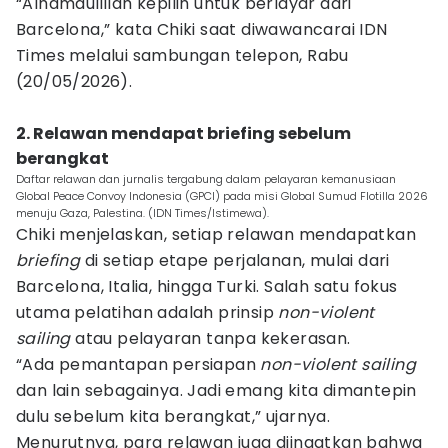
“Alhamdulillah kepilih untuk berlayar dari
Barcelona,” kata Chiki saat diwawancarai IDN
Times melalui sambungan telepon, Rabu
(20/05/2026).
2. Relawan mendapat briefing sebelum
berangkat
Daftar relawan dan jurnalis tergabung dalam pelayaran kemanusiaan
Global Peace Convoy Indonesia (GPCI) pada misi Global Sumud Flotilla 2026
menuju Gaza, Palestina. (IDN Times/Istimewa).
Chiki menjelaskan, setiap relawan mendapatkan
briefing
di setiap etape perjalanan, mulai dari
Barcelona, Italia, hingga Turki. Salah satu fokus
utama pelatihan adalah prinsip
non-violent
sailing
atau pelayaran tanpa kekerasan.
“Ada pemantapan persiapan
non-violent sailing
dan lain sebagainya. Jadi emang kita dimantepin
dulu sebelum kita berangkat,” ujarnya.
Menurutnya, para relawan juga diingatkan bahwa