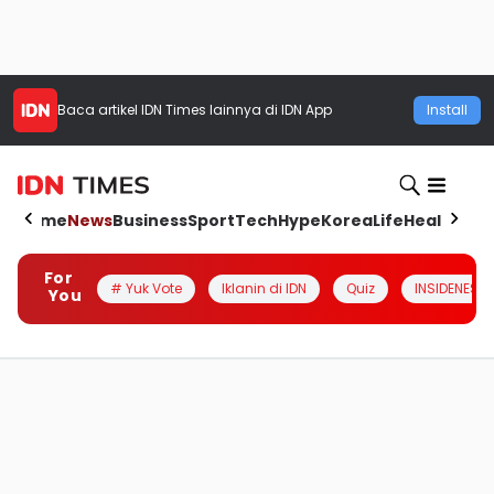
Baca artikel
IDN Times
lainnya di IDN App
Install
Home
News
Business
Sport
Tech
Hype
Korea
Life
Health
Aut
For
# Yuk Vote
Iklanin di IDN
Quiz
INSIDENESIA
You