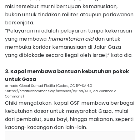
misi tersebut murni bertujuan kemanusiaan,
bukan untuk tindakan militer ataupun perlawanan
bersenjata.
“Pelayaran ini adalah pelayaran tanpa kekerasan
yang membawa
humanitarian aid
dan untuk
membuka koridor kemanusiaan di Jalur Gaza
yang diblokade secara ilegal oleh Israel,” kata dia.
3. Kapal membawa bantuan kebutuhan pokok
untuk Gaza
armada Global Sumud Flotilla (Codas, CC BY-SA 4.0
<https://creativecommons.org/licenses/by-sa/4.0>, via Wikimedia
Commons)
Chiki mengatakan, kapal GSF membawa berbagai
kebutuhan dasar untuk masyarakat Gaza, mulai
dari pembalut, susu bayi, hingga makanan, seperti
kacang-kacangan dan lain-lain.