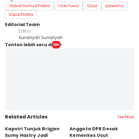
Global Sumud Flotilla
Chiki Fawzi
Gaza
palestina
Kapal Flotilla
Editorial Team
Editor
Sunariyah Sunariyah
Tonton lebih seru di
Related Articles
See More
Kapolri Tunjuk Brigjen
Anggota DPR Desak
M
Sumy Hastry Jadi
Kemenkes Usut
G