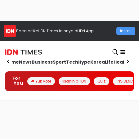
Baca artikel
IDN Times
lainnya di IDN App
Install
Home
News
Business
Sport
Tech
Hype
Korea
Life
Health
Aut
For
# Yuk Vote
Iklanin di IDN
Quiz
INSIDENESIA
You