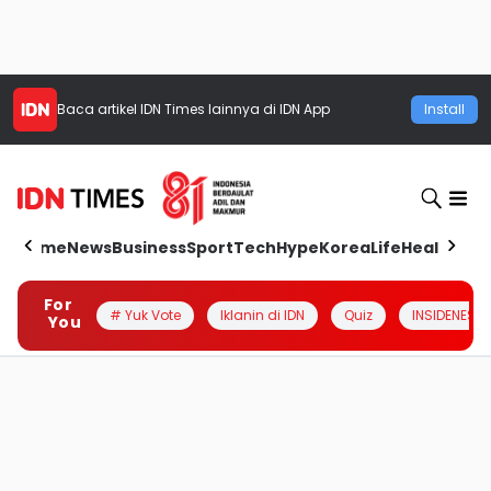
Baca artikel
IDN Times
lainnya di IDN App
Install
Home
News
Business
Sport
Tech
Hype
Korea
Life
Health
Aut
For
# Yuk Vote
Iklanin di IDN
Quiz
INSIDENESIA
You