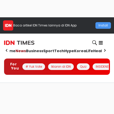
Baca artikel
IDN Times
lainnya di IDN App
Install
Home
News
Business
Sport
Tech
Hype
Korea
Life
Health
Aut
For
# Yuk Vote
Iklanin di IDN
Quiz
INSIDENESIA
You