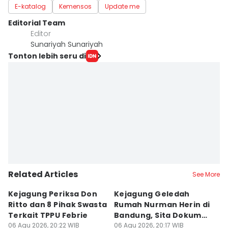
E-katalog
Kemensos
Update me
Editorial Team
Editor
Sunariyah Sunariyah
Tonton lebih seru di
Related Articles
See More
Kejagung Periksa Don
Kejagung Geledah
I
Ritto dan 8 Pihak Swasta
Rumah Nurman Herin di
T
Terkait TPPU Febrie
Bandung, Sita Dokumen
T
06 Agu 2026, 20:22 WIB
TPPU Febrie
06 Agu 2026, 20:17 WIB
Sa
06