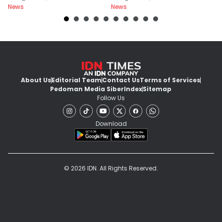
News
News
Ne
About Us
Editorial Team
Contact Us
Terms of Services
Pedoman Media Siber
Index
Sitemap
Follow Us
Download
© 2026 IDN. All Rights Reserved.