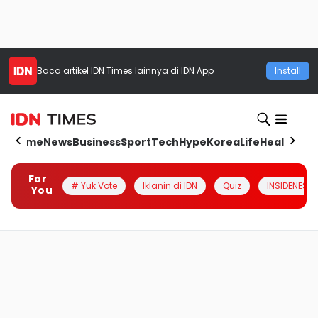
Baca artikel
IDN Times
lainnya di IDN App
Install
Home
News
Business
Sport
Tech
Hype
Korea
Life
Health
Aut
For
# Yuk Vote
Iklanin di IDN
Quiz
INSIDENESIA
You