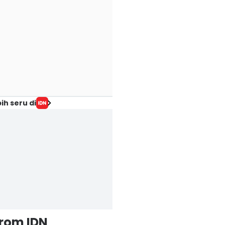
ih seru di
from IDN