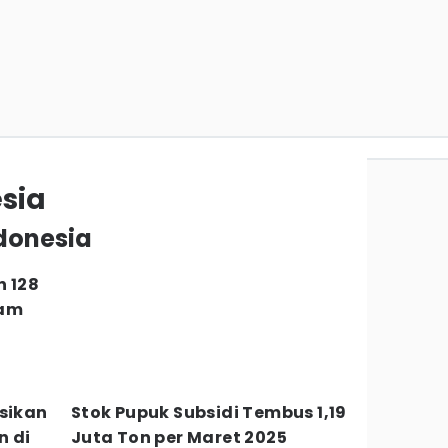
sia
ndonesia
n 128
ram
usikan
Stok Pupuk Subsidi Tembus 1,19
n di
Juta Ton per Maret 2025