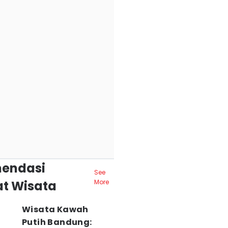
endasi
See
t Wisata
More
Wisata Kawah
Putih Bandung: