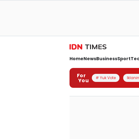
Home
News
Business
Sport
Te
For
# Yuk Vote
Iklanin
You