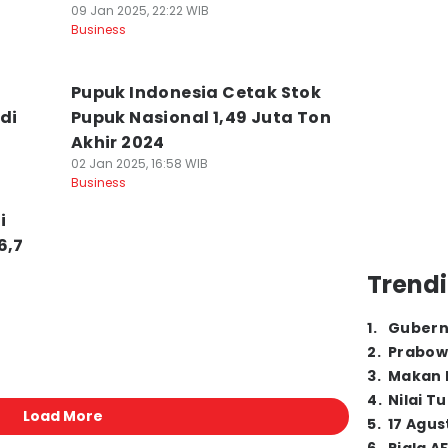
09 Jan 2025, 22:22 WIB
Business
Pupuk Indonesia Cetak Stok
di
Pupuk Nasional 1,49 Juta Ton
Akhir 2024
02 Jan 2025, 16:58 WIB
Business
i
6,7
Trendi
1
.
Gubern
2
.
Prabow
3
.
Makan B
4
.
Nilai T
Load More
5
.
17 Agus