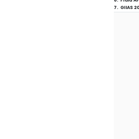
6
.
Piala A
7
.
GIIAS 2