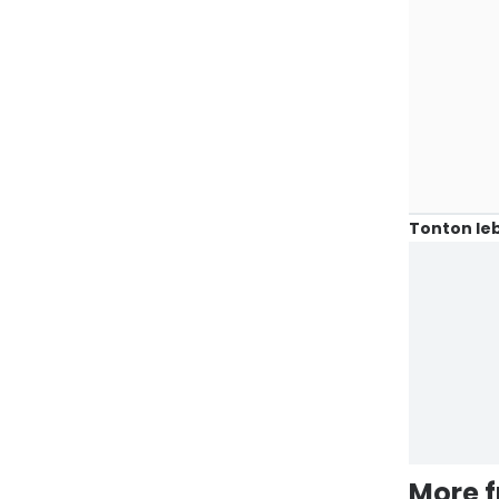
Tonton leb
More 