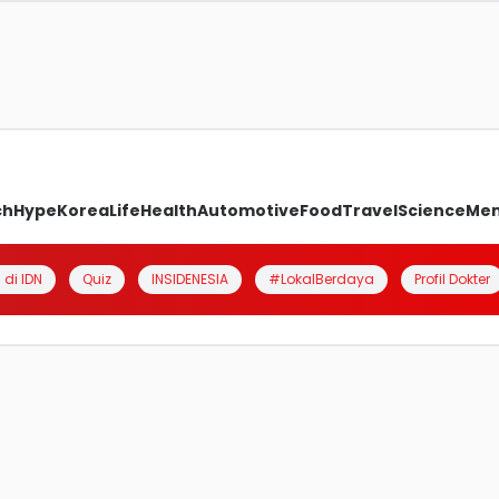
ch
Hype
Korea
Life
Health
Automotive
Food
Travel
Science
Me
 di IDN
Quiz
INSIDENESIA
#LokalBerdaya
Profil Dokter