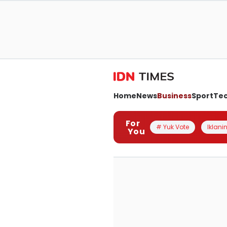
Home
News
Business
Sport
Te
For
# Yuk Vote
Iklanin
You