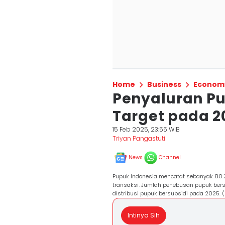
Home
Business
Econom
Penyaluran Pu
Target pada 2
15 Feb 2025, 23:55 WIB
Triyan Pangastuti
News
Channel
Pupuk Indonesia mencatat sebanyak 80.3
transaksi. Jumlah penebusan pupuk bersubs
distribusi pupuk bersubsidi pada 2025. (
Intinya Sih