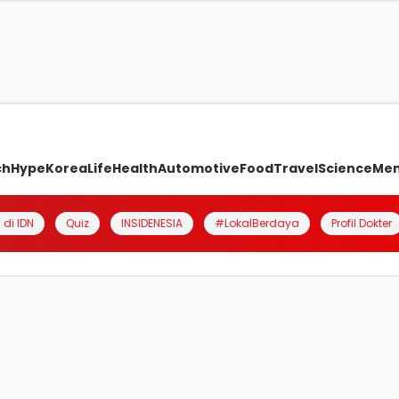
ch
Hype
Korea
Life
Health
Automotive
Food
Travel
Science
Me
 di IDN
Quiz
INSIDENESIA
#LokalBerdaya
Profil Dokter