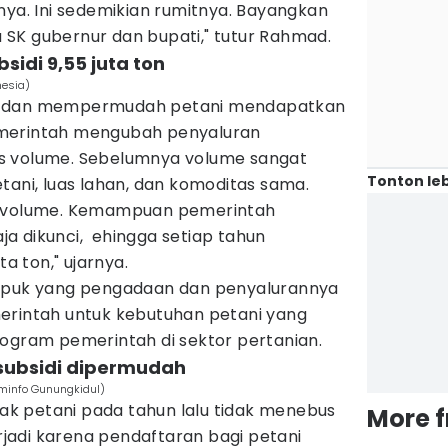
nya. Ini sedemikian rumitnya. Bayangkan
SK gubernur dan bupati," tutur Rahmad.
sidi 9,55 juta ton
nesia)
r dan mempermudah petani mendapatkan
merintah mengubah penyaluran
s volume. Sebelumnya volume sangat
Tonton leb
tani, luas lahan, dan komoditas sama.
s volume. Kemampuan pemerintah
saja dikunci, ehingga setiap tahun
ta ton," ujarnya.
pupuk yang pengadaan dan penyalurannya
erintah untuk kebutuhan petani yang
rogram pemerintah di sektor pertanian.
subsidi dipermudah
ominfo Gunungkidul)
k petani pada tahun lalu tidak menebus
More 
erjadi karena pendaftaran bagi petani