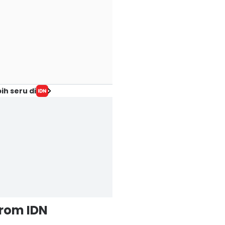
ih seru di
from IDN