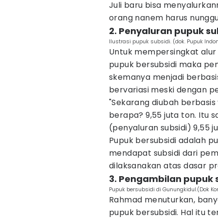
Juli baru bisa menyalurkan
orang nanem harus nunggu 
2. Penyaluran pupuk sub
Ilustrasi pupuk subsidi. (dok. Pupuk Indo
Untuk mempersingkat alu
pupuk bersubsidi maka pe
skemanya menjadi berbasi
bervariasi meski dengan pe
"Sekarang diubah berbasi
berapa? 9,55 juta ton. Itu 
(penyaluran subsidi) 9,55 ju
Pupuk bersubsidi adalah 
mendapat subsidi dari pem
dilaksanakan atas dasar p
3. Pengambilan pupuk 
Pupuk bersubsidi di Gunungkidul.(Dok K
Rahmad menuturkan, banya
pupuk bersubsidi. Hal itu t