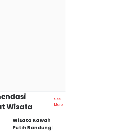
endasi
See
t Wisata
More
Wisata Kawah
Putih Bandung: