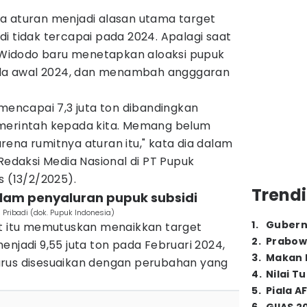
a aturan menjadi alasan utama target
i tidak tercapai pada 2024. Apalagi saat
i" Widodo baru menetapkan aloaksi pupuk
pada awal 2024, dan menambah angggaran
.
 mencapai 7,3 juta ton dibandingkan
emerintah kepada kita. Memang belum
ena rumitnya aturan itu," kata dia dalam
 Redaksi Media Nasional di PT Pupuk
s (13/2/2025).
Trendi
lam penyaluran pupuk subsidi
Pribadi (dok. Pupuk Indonesia)
1
.
Gubern
at itu memutuskan menaikkan target
2
.
Prabow
enjadi 9,55 juta ton pada Februari 2024,
3
.
Makan B
arus disesuaikan dengan perubahan yang
4
.
Nilai T
5
.
Piala A