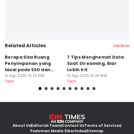
Related Articles
See More
Berapa Sisa Ruang
7 Tips Menghemat Data
S
Penyimpanan yang
Saat Streaming, Biar
G
Ideal pada SSD dan
Lebih Irit
D
HDD?
10 Agu 2026, 10:22 WIB
10 Agu 2026, 10:20 WIB
10
Tech
Tech
Te
About Us
Editorial Team
Contact Us
Terms of Services
Pedoman Media Siber
Index
Sitemap