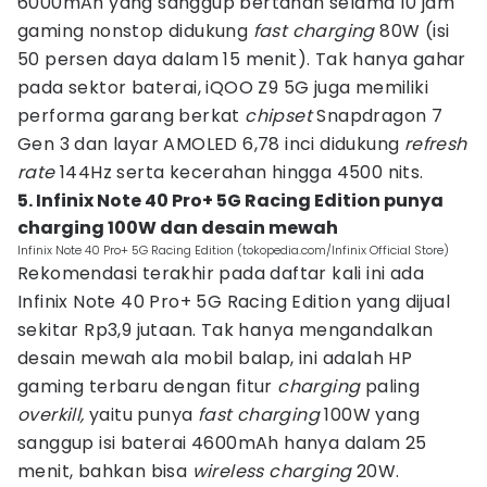
6000mAh yang sanggup bertahan selama 10 jam
gaming nonstop didukung
fast charging
80W (isi
50 persen daya dalam 15 menit). Tak hanya gahar
pada sektor baterai, iQOO Z9 5G juga memiliki
performa garang berkat
chipset
Snapdragon 7
Gen 3 dan layar AMOLED 6,78 inci didukung
refresh
rate
144Hz serta kecerahan hingga 4500 nits.
5. Infinix Note 40 Pro+ 5G Racing Edition punya
charging 100W dan desain mewah
Infinix Note 40 Pro+ 5G Racing Edition (tokopedia.com/Infinix Official Store)
Rekomendasi terakhir pada daftar kali ini ada
Infinix Note 40 Pro+ 5G Racing Edition yang dijual
sekitar Rp3,9 jutaan. Tak hanya mengandalkan
desain mewah ala mobil balap, ini adalah HP
gaming terbaru dengan fitur
charging
paling
overkill,
yaitu punya
fast charging
100W yang
sanggup isi baterai 4600mAh hanya dalam 25
menit, bahkan bisa
wireless charging
20W.