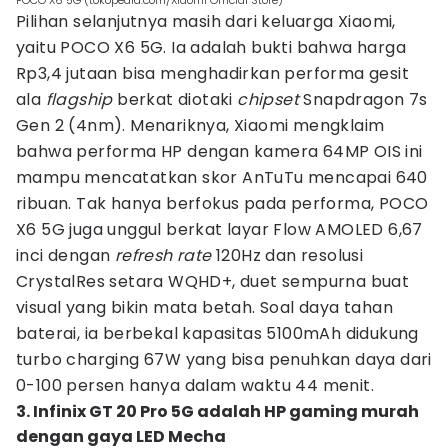
POCO X6 5G (tokopedia.com/Xiaomi Official Store)
Pilihan selanjutnya masih dari keluarga Xiaomi,
yaitu POCO X6 5G. Ia adalah bukti bahwa harga
Rp3,4 jutaan bisa menghadirkan performa gesit
ala
flagship
berkat diotaki
chipset
Snapdragon 7s
Gen 2 (4nm). Menariknya, Xiaomi mengklaim
bahwa performa HP dengan kamera 64MP OIS ini
mampu mencatatkan skor AnTuTu mencapai 640
ribuan. Tak hanya berfokus pada performa, POCO
X6 5G juga unggul berkat layar Flow AMOLED 6,67
inci dengan
refresh
rate
120Hz dan resolusi
CrystalRes setara WQHD+, duet sempurna buat
visual yang bikin mata betah. Soal daya tahan
baterai, ia berbekal kapasitas 5100mAh didukung
turbo charging 67W yang bisa penuhkan daya dari
0-100 persen hanya dalam waktu 44 menit.
3. Infinix GT 20 Pro 5G adalah HP gaming murah
dengan gaya LED Mecha