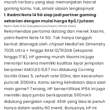
murah terbaru yang siap memanjakan hasrat
gaming kamu. Yuk, simak ulasan lengkapnya!
1. Redmi Note 14 5G siap jadi partner gaming
seharian dengan mulai harga Rp3,1 jutaan
Redmi Note 14 5G (tokopedia.com/Xiaomi Official Store)
Rekomendasi pertama datang dari merek Xiaomi,
yakni Redmi Note 14 5G. Tak hanya tangguh
berkat ditenagai oleh
chipset
MediaTek Dimensity
7025 Ultra + hingga RAM 12/512GB (ekspansi
hingga 1TB), HP gaming murah Xiaomi ini juga
menonjol karena memiliki kualitas layar jempolan
berpanel AMOLED 6,67 inci didukung Corning
Gorilla Glass 5,
refresh rate
120Hz, dan kecerahan
puncak 2100nits. Kamu sering kehabisan daya saat
main game? Tenang, HP bersertifikasi IP64 ini juga
memiliki daya jumbo berkapasitas 5110mAh
didukung pengisian cepat 45W yang bisa isi penuh
hanya dalam waktu 60 menit. Bonusnya, HP ini