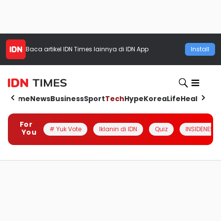
Baca artikel
IDN Times
lainnya di IDN App
Install
Home
News
Business
Sport
Tech
Hype
Korea
Life
Health
Aut
For
# Yuk Vote
Iklanin di IDN
Quiz
INSIDENESIA
You