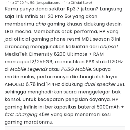
Infinix GT 20 Pro 5G (tokopedia.com/Infinix Official Store)
Kamu punya dana sekitar Rp3,7 jutaan? Langsung
saja lirik Infinix GT 20 Pro 5G yang akan
memberimu
chip
gaming khusus didukung desain
LED mecha. Membahas otak performa, HP yang
jadi official gaming phone resmi MDL season 3 ini
dirancang menggunakan kekuatan dari
chipset
MediaTek Dimensity 8200 Ultimate + RAM
mencapai 12/256GB, memastikan FPS stabil 120Hz
di
Mobile Legends
atau
PUBG Mobile.
Supaya
makin mulus, performanya diimbangi oleh layar
AMOLED 6,78 inci 144Hz didukung
dual speaker
JBL
sehingga menghadirkan suara menggelegar bak
konsol. Untuk kecepatan pengisian dayanya, HP
gaming Infinix ini berkapasitas baterai 5000mAh +
fast charging
45W yang siap menemani sesi
gaming maratonmu.