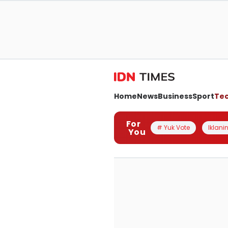
Home
News
Business
Sport
Te
For
# Yuk Vote
Iklanin
You