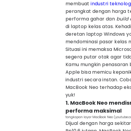
membuat
industri teknolog
perangkat dengan harga t
performa gahar dan
build 
di laptop kelas atas. Keha
deretan laptop Windows y
mendominasi pasar kelas 
Situasi ini memaksa Micro
segera putar otak agar ti
Kamu mungkin penasaran b
Apple bisa memicu kepani
industri secara instan. Co
MacBook Neo terhadap ekos
yuk!
1. MacBook Neo mendis
performa maksimal
tangkapan layar MacBook Neo (youtube.
Dijual dengan harga sekitar
Rp10,6 jutaan, MacBook N