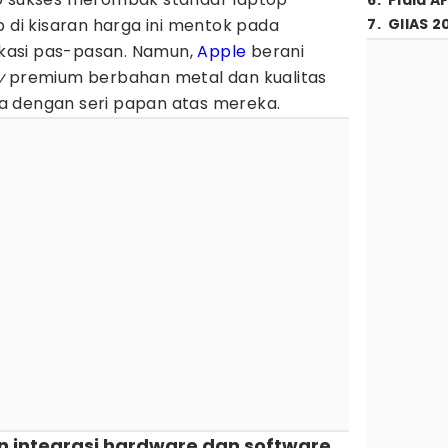
6
.
Piala A
p di kisaran harga ini mentok pada
7
.
GIIAS 2
fikasi pas-pasan. Namun,
Apple
berani
y
premium berbahan metal dan kualitas
a dengan seri papan atas mereka.
 integrasi hardware dan software