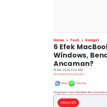
Home
Tech
Gadget
6 Efek MacBoo
Windows, Bena
Ancaman?
18 Mei 2026, 11:22 WIB
Ahmad Khoirul Anam
News
Channel
tangkapan layar MacBook Neo (youtube.
Intinya Sih