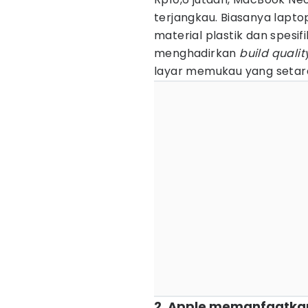
terjangkau. Biasanya lapto
material plastik dan spesi
menghadirkan
build qualit
layar memukau yang setar
2. Apple memanfaatkan