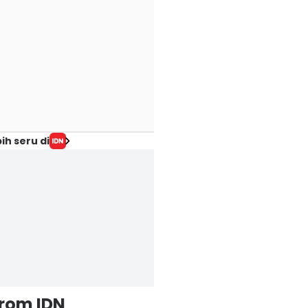
ih seru di
from IDN