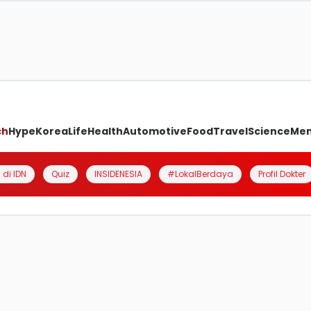
ch
Hype
Korea
Life
Health
Automotive
Food
Travel
Science
Me
 di IDN
Quiz
INSIDENESIA
#LokalBerdaya
Profil Dokter