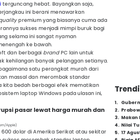
i
terguncang hebat. Bayangkan saja,
erjangkau ini berani menawarkan
quality
premium yang biasanya cuma ada
dirannya sukses menjadi mimpi buruk bagi
ang selama ini sangat nyaman
menengah ke bawah.
soft dan berbagai
brand
PC lain untuk
dak kehilangan banyak pelanggan setianya.
agaimana satu perangkat murah dari
kan massal dan merombak standar
ba kita bedah berbagai efek mematikan
Trendi
istem laptop Windows pada ulasan ini,
1
.
Gubern
rupsi pasar lewat harga murah dan
2
.
Prabow
3
.
Makan B
4
.
Nilai T
com/Apple)
 600 dolar di Amerika Serikat atau sekitar
5
.
17 Agus
eo sukses merombak standar laptop