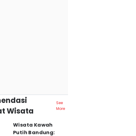
endasi
See
t Wisata
More
Wisata Kawah
Putih Bandung: