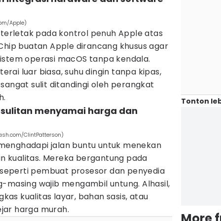
com/Apple)
 terletak pada kontrol penuh Apple atas
 Chip buatan Apple dirancang khusus agar
istem operasi macOS tanpa kendala.
terai luar biasa, suhu dingin tanpa kipas,
sangat sulit ditandingi oleh perangkat
h.
Tonton leb
esulitan menyamai harga dan
ash.com/ClintPatterson)
menghadapi jalan buntu untuk menekan
 kualitas. Mereka bergantung pada
eperti pembuat prosesor dan penyedia
-masing wajib mengambil untung. Alhasil,
s kualitas layar, bahan sasis, atau
jar harga murah.
More 