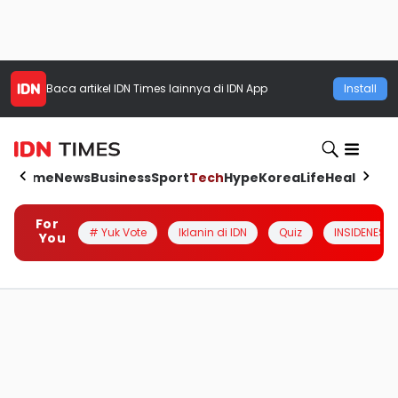
Baca artikel
IDN Times
lainnya di IDN App
Install
Home
News
Business
Sport
Tech
Hype
Korea
Life
Health
Aut
For
# Yuk Vote
Iklanin di IDN
Quiz
INSIDENESIA
You