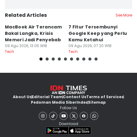
Related Articles
See More
MacBook Air Terancam
7 Fitur Tersembunyi
O
Bakal Langka, Krisis
Google Keep yang Perlu
AI
Memori Jadi Penyebab
Kamu Ketahui
P
09 Agu 2026, 13:05 WIB
09 Agu 2026, 07:20 WIB
K
09
Tech
Tech
Te
About Us
Editorial Team
Contact Us
Terms of Services
Pedoman Media Siber
Index
Sitemap
Follow Us
Download