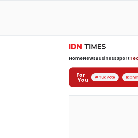
Home
News
Business
Sport
Te
For
# Yuk Vote
Iklanin
You