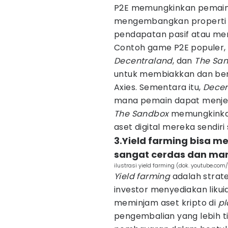
P2E memungkinkan pemain 
mengembangkan properti v
pendapatan pasif atau meni
Contoh game P2E populer, 
Decentraland
, dan
The Sa
untuk membiakkan dan ber
Axies. Sementara itu,
Decen
mana pemain dapat menjel
The Sandbox
memungkinka
aset digital mereka sendiri
3.Yield farming bisa m
sangat cerdas dan ma
ilustrasi yield farming (dok. youtube.co
Yield farming
adalah strateg
investor menyediakan likuid
meminjam aset kripto di
pl
pengembalian yang lebih t