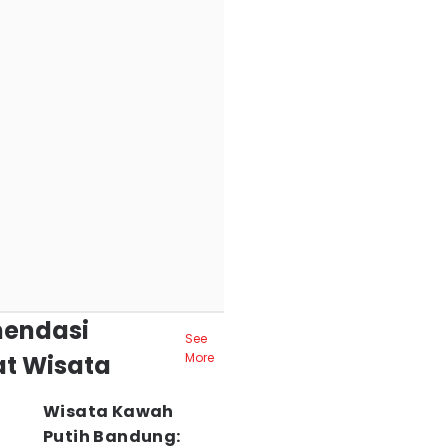
endasi
See
t Wisata
More
Wisata Kawah
Putih Bandung: