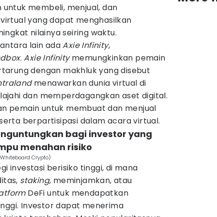
untuk membeli, menjual, dan
irtual yang dapat menghasilkan
ngkat nilainya seiring waktu.
antara lain ada
Axie Infinity
,
ndbox
.
Axie Infinity
memungkinkan pemain
tarung dengan makhluk yang disebut
traland
menawarkan dunia virtual di
ajahi dan memperdagangkan aset digital.
n pemain untuk membuat dan menjual
 serta berpartisipasi dalam acara virtual.
enguntungkan bagi investor yang
mpu menahan risiko
m/Whiteboard Crypto)
i investasi berisiko tinggi, di mana
itas,
staking
, meminjamkan, atau
atform
DeFi untuk mendapatkan
inggi. Investor dapat menerima