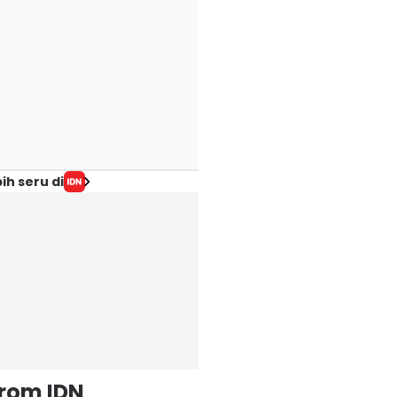
ih seru di
from IDN