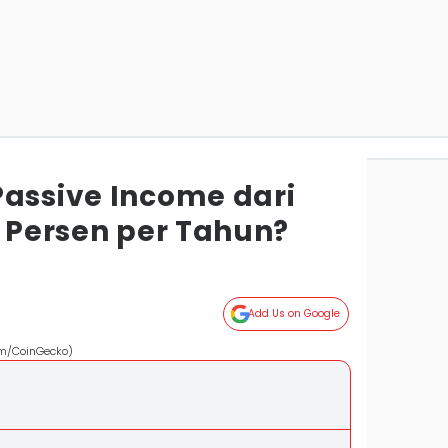
Passive Income dari
6 Persen per Tahun?
Add Us on Google
com/CoinGecko)