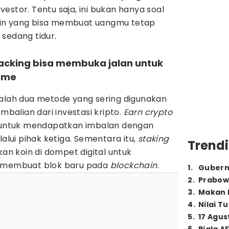
investor. Tentu saja, ini bukan hanya soal
 lain yang bisa membuat uangmu tetap
sedang tidur.
tacking bisa membuka jalan untuk
ome
lah dua metode yang sering digunakan
alian dari investasi kripto.
Earn crypto
ntuk mendapatkan imbalan dengan
ui pihak ketiga. Sementara itu,
staking
Trendi
 koin di dompet digital untuk
n membuat blok baru pada
blockchain
.
1
.
Gubern
2
.
Prabow
3
.
Makan B
4
.
Nilai T
5
.
17 Agus