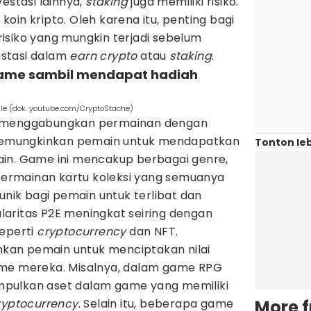
estasi lainnya,
staking
juga memiliki risiko.
i koin kripto. Oleh karena itu, penting bagi
isiko yang mungkin terjadi sebelum
stasi dalam
earn crypto
atau
staking
.
game sambil mendapat hadiah
ile (dok. youtube.com/CryptoStache)
 menggabungkan permainan dengan
memungkinkan pemain untuk mendapatkan
Tonton leb
in. Game ini mencakup berbagai genre,
 permainan kartu koleksi yang semuanya
ik bagi pemain untuk terlibat dan
aritas P2E meningkat seiring dengan
seperti
cryptocurrency
dan NFT.
an pemain untuk menciptakan nilai
ame mereka. Misalnya, dalam game RPG
pulkan aset dalam game yang memiliki
ryptocurrency
. Selain itu, beberapa game
More 