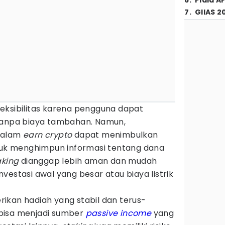
6
.
Piala A
7
.
GIIAS 2
ksibilitas karena pengguna dapat
tanpa biaya tambahan. Namun,
dalam
earn crypto
dapat menimbulkan
ntuk menghimpun informasi tentang dana
aking
dianggap lebih aman dan mudah
vestasi awal yang besar atau biaya listrik
kan hadiah yang stabil dan terus-
bisa menjadi sumber
passive income
yang