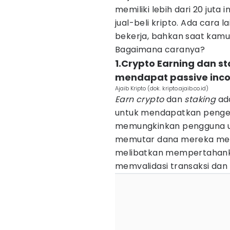
memiliki lebih dari 20 juta 
jual-beli kripto. Ada cara
bekerja, bahkan saat kamu 
Bagaimana caranya?
1.Crypto Earning dan s
mendapat passive inc
Ajaib Kripto (dok. kripto.ajaib.co.id)
Earn crypto
dan
staking
ada
untuk mendapatkan pengemb
memungkinkan pengguna u
memutar dana mereka melal
melibatkan mempertahankan
memvalidasi transaksi da