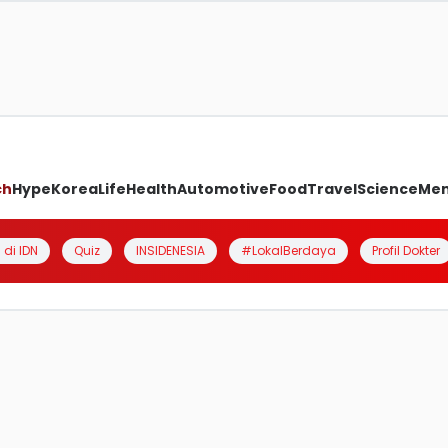
ch
Hype
Korea
Life
Health
Automotive
Food
Travel
Science
Me
 di IDN
Quiz
INSIDENESIA
#LokalBerdaya
Profil Dokter