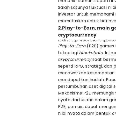
menarik. Namun, seperti inv
Salah satunya fluktuasi nila
investor untuk memahami r
memutuskan untuk berinve
2.Play-to-Earn, main 
cryptocurrency
salah satu game play to earn crypto mob
Play-to-Earn
(P2E) games
teknologi
blockchain.
Ini 
cryptocurrency
saat berma
seperti RPG, strategi, dan
menawarkan kesempatan un
mendapatkan hadiah. Popul
pertumbuhan aset digital 
Mekanisme P2E memungkink
nyata dari usaha dalam g
P2E, pemain dapat mengum
nilai nyata dalam bentuk
c