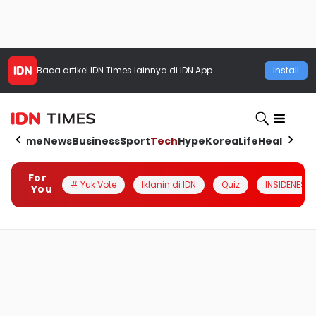
Baca artikel
IDN Times
lainnya di IDN App
Install
Home
News
Business
Sport
Tech
Hype
Korea
Life
Health
Aut
For
# Yuk Vote
Iklanin di IDN
Quiz
INSIDENESIA
You