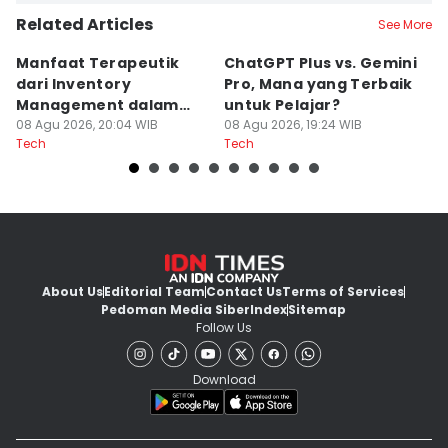
Related Articles
See More
Manfaat Terapeutik
ChatGPT Plus vs. Gemini
T
dari Inventory
Pro, Mana yang Terbaik
N
Management dalam
untuk Pelajar?
T
Cozy Game
08 Agu 2026, 20:04 WIB
08 Agu 2026, 19:24 WIB
08
Tech
Tech
Te
About Us
Editorial Team
Contact Us
Terms of Services
Pedoman Media Siber
Index
Sitemap
Follow Us
Download