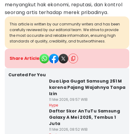
menyangkut hak ekonomi, reputasi, dan kontrol
seorang artis terhadap merek pribadinya.
This article is written by our community writers and has been
carefully reviewed by our editorial team. We strive to provide
the most accurate and reliable information, ensuring high
standards of quality, credibility, and trustworthiness.
Share Article
Curated For You
Dua Lipa Gugat Samsung 261 M
karena Pajang Wajahnya Tanpa
Izin
11 Mei 2026, 09:57 WIB
Hype
Daftar Skor AnTuTu Samsung
Galaxy A Mei 2026, Tembus 1
Juta
11 Mei 2026, 08:52 WIB