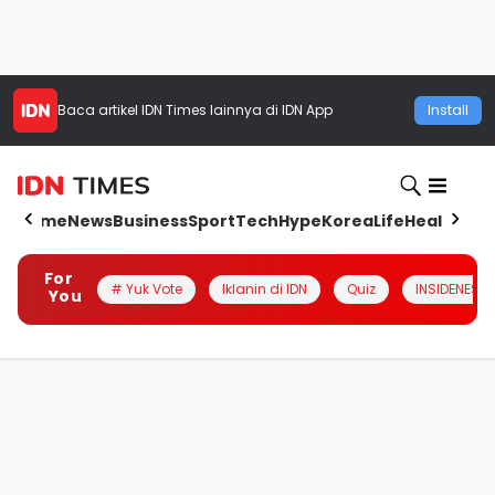
Baca artikel
IDN Times
lainnya di IDN App
Install
Home
News
Business
Sport
Tech
Hype
Korea
Life
Health
Aut
For
# Yuk Vote
Iklanin di IDN
Quiz
INSIDENESIA
You