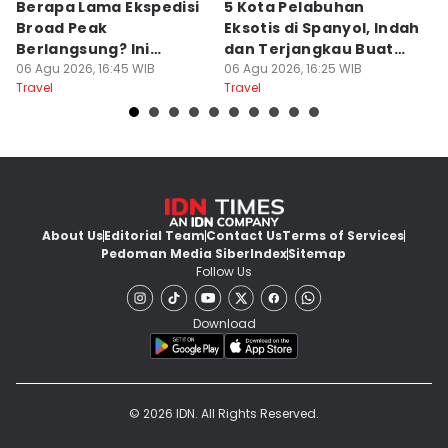
Berapa Lama Ekspedisi
5 Kota Pelabuhan
A
Broad Peak
Eksotis di Spanyol, Indah
T
Berlangsung? Ini
dan Terjangkau Buat
P
Jawabannya!
06 Agu 2026, 16:45 WIB
Liburan
06 Agu 2026, 16:25 WIB
A
06
Travel
Travel
Tr
2
About Us
Editorial Team
Contact Us
Terms of Services
Pedoman Media Siber
Index
Sitemap
Follow Us
Download
© 2026 IDN. All Rights Reserved.