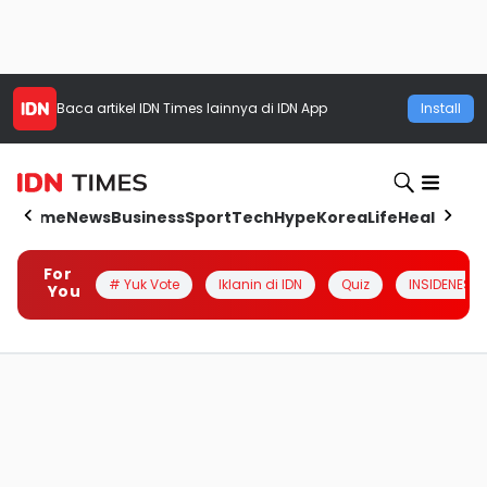
Baca artikel
IDN Times
lainnya di IDN App
Install
Home
News
Business
Sport
Tech
Hype
Korea
Life
Health
Aut
For
# Yuk Vote
Iklanin di IDN
Quiz
INSIDENESIA
You