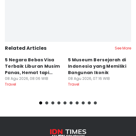
Related Articles
See More
5 Negara Bebas Visa
5 Museum Bersejarah di
5
Terbaik Liburan Musim
Indonesia yang Memiliki
d
Panas, Hemat tapi
Bangunan Ikonik
y
Mewah!
08 Agu 2026, 08:06 WIB
08 Agu 2026, 07:16 WIB
07
Travel
Travel
Tr