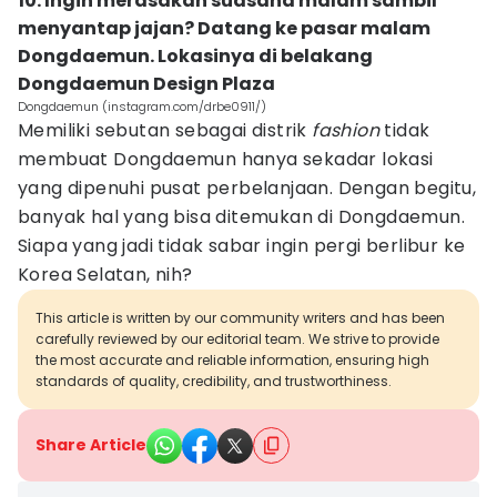
10. Ingin merasakan suasana malam sambil
menyantap jajan? Datang ke pasar malam
Dongdaemun. Lokasinya di belakang
Dongdaemun Design Plaza
Dongdaemun (instagram.com/drbe0911/)
Memiliki sebutan sebagai distrik
fashion
tidak
membuat Dongdaemun hanya sekadar lokasi
yang dipenuhi pusat perbelanjaan. Dengan begitu,
banyak hal yang bisa ditemukan di Dongdaemun.
Siapa yang jadi tidak sabar ingin pergi berlibur ke
Korea Selatan, nih?
This article is written by our community writers and has been
carefully reviewed by our editorial team. We strive to provide
the most accurate and reliable information, ensuring high
standards of quality, credibility, and trustworthiness.
Share Article