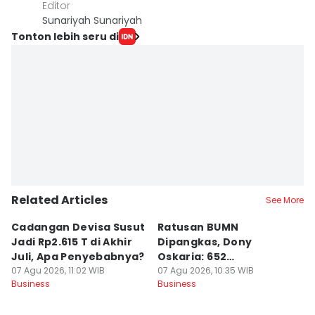
Editor
Sunariyah Sunariyah
Tonton lebih seru di
Related Articles
See More
Cadangan Devisa Susut
Ratusan BUMN
T
Jadi Rp2.615 T di Akhir
Dipangkas, Dony
P
Juli, Apa Penyebabnya?
Oskaria: 652
07
Bu
07 Agu 2026, 11:02 WIB
Perusahaan Akan Hilang
07 Agu 2026, 10:35 WIB
Business
Business