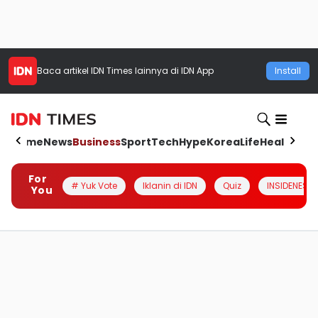
Baca artikel
IDN Times
lainnya di IDN App
Install
Home
News
Business
Sport
Tech
Hype
Korea
Life
Health
Aut
For
# Yuk Vote
Iklanin di IDN
Quiz
INSIDENESIA
You