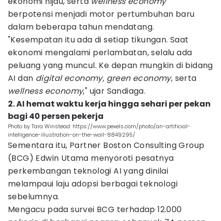
ekonomi hijau, serta
wellness economy
berpotensi menjadi motor pertumbuhan baru
dalam beberapa tahun mendatang.
"Kesempatan itu ada di setiap tikungan. Saat
ekonomi mengalami perlambatan, selalu ada
peluang yang muncul. Ke depan mungkin di bidang
AI dan
digital economy, green economy
, serta
wellness economy
," ujar Sandiaga.
2. AI hemat waktu kerja hingga sehari per pekan
bagi 40 persen pekerja
Photo by Tara Winstead: https://www.pexels.com/photo/an-artificial-
intelligence-illustration-on-the-wall-8849295/
Sementara itu, Partner Boston Consulting Group
(BCG) Edwin Utama menyoroti pesatnya
perkembangan teknologi AI yang dinilai
melampaui laju adopsi berbagai teknologi
sebelumnya.
Mengacu pada survei BCG terhadap 12.000