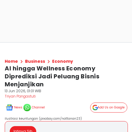
Home
Business
Economy
AI hingga Wellness Economy
Diprediksi Jadi Peluang Bisnis
Menjanjikan
13 Jun 2026, 01:01 WIB
Triyan Pangastuti
News
Channel
Add Us on Google
ilustrasi keuntungan (pixabay.com/nattanan23)
Intinya Sih