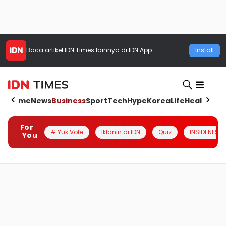
Baca artikel
IDN Times
lainnya di IDN App
Install
Home
News
Business
Sport
Tech
Hype
Korea
Life
Health
Aut
For
# Yuk Vote
Iklanin di IDN
Quiz
INSIDENESIA
You