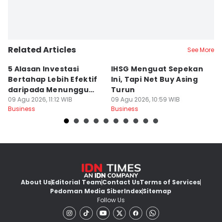
Fahreza Murnanda
Related Articles
See More
5 Alasan Investasi
IHSG Menguat Sepekan
H
Bertahap Lebih Efektif
Ini, Tapi Net Buy Asing
P
daripada Menunggu
Turun
R
Momen Tepat
09 Agu 2026, 11:12 WIB
09 Agu 2026, 10:59 WIB
09
Business
Business
Bu
About Us
Editorial Team
Contact Us
Terms of Services
Pedoman Media Siber
Index
Sitemap
Follow Us