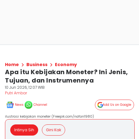
Home
Business
Economy
Apa itu Kebijakan Moneter? Ini Jenis,
Tujuan, dan Instrumennya
10 Jun 2026, 12:07 WIB
Putri Ambar
News
Channel
Add Us on Google
ilustrasi kebijakan moneter (Freepik.com/nafan1980)
Intinya Sih
Gini Kak