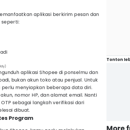
 memanfaatkan aplikasi berkirim pesan dan
 seperti:
badi
Tonton leb
ldy)
engunduh aplikasi Shopee di ponselmu dan
di, bukan akun toko atau penjual. Untuk
 perlu menyiapkan beberapa data diri.
e
akun, nomor HP, dan alamat email. Nanti
OTP sebagai langkah verifikasi dari
esai dibuat.
ates Program
More 