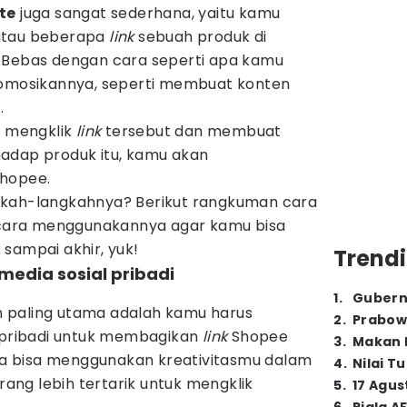
te
juga sangat sederhana, yaitu kamu
atau beberapa
link
sebuah produk di
 Bebas dengan cara seperti apa kamu
osikannya, seperti membuat konten
.
g mengklik
link
tersebut dan membuat
adap produk itu, kamu akan
Shopee.
gkah-langkahnya? Berikut rangkuman cara
n cara menggunakannya agar kamu bisa
sampai akhir, yuk!
Trendi
media sosial pribadi
1
.
Gubern
 paling utama adalah kamu harus
2
.
Prabow
l pribadi untuk membagikan
link
Shopee
3
.
Makan B
uga bisa menggunakan kreativitasmu dalam
4
.
Nilai T
ng lebih tertarik untuk mengklik
5
.
17 Agus