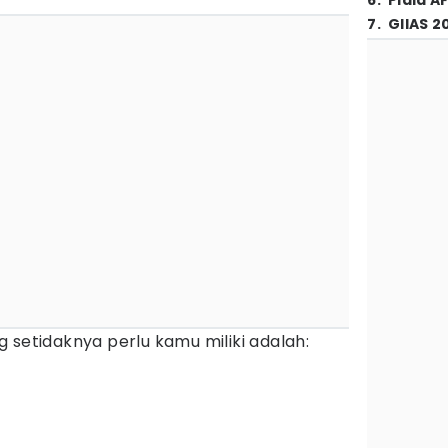
6
.
Piala A
7
.
GIIAS 2
 setidaknya perlu kamu miliki adalah: