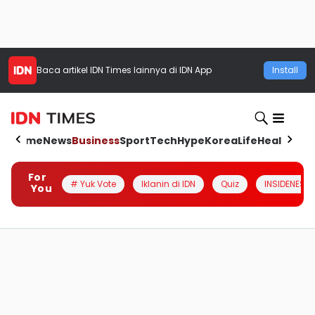
Baca artikel
IDN Times
lainnya di IDN App
Install
Home
News
Business
Sport
Tech
Hype
Korea
Life
Health
Aut
For
# Yuk Vote
Iklanin di IDN
Quiz
INSIDENESIA
You