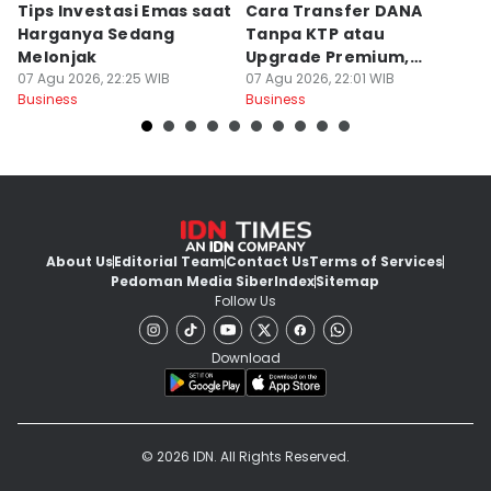
Tips Investasi Emas saat
Cara Transfer DANA
K
Harganya Sedang
Tanpa KTP atau
Su
Melonjak
Upgrade Premium,
P
07 Agu 2026, 22:25 WIB
Solusi Mudah!
07 Agu 2026, 22:01 WIB
07
Business
Business
Bu
About Us
Editorial Team
Contact Us
Terms of Services
Pedoman Media Siber
Index
Sitemap
Follow Us
Download
© 2026 IDN. All Rights Reserved.