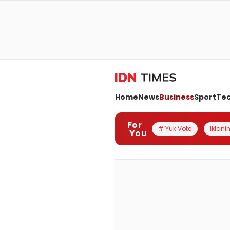
Home
News
Business
Sport
Te
For
# Yuk Vote
Iklanin
You