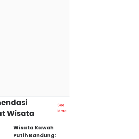
endasi
See
t Wisata
More
Wisata Kawah
Putih Bandung: