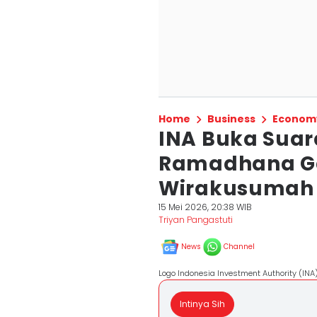
Home
Business
Econom
INA Buka Suar
Ramadhana Ga
Wirakusumah 
15 Mei 2026, 20:38 WIB
Triyan Pangastuti
News
Channel
Logo Indonesia Investment Authority (INA
Intinya Sih