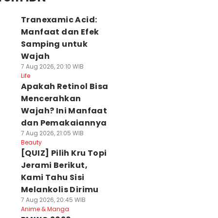
Tranexamic Acid:
Manfaat dan Efek
Samping untuk
Wajah
7 Aug 2026, 20:10 WIB
Life
Apakah Retinol Bisa
Mencerahkan
Wajah? Ini Manfaat
dan Pemakaiannya
7 Aug 2026, 21:05 WIB
aftar Promo 8.8
5 Ide Bisnis yang
IHSG Perkasa
Beauty
026 Lengkap,
Bisa Gantikan Gaji
Jelang Akhir
[QUIZ] Pilih Kru Topi
akanan hingga
Kantoran dalam
Pekan, Sentuh
Jerami Berikut,
lanja Online
Setahun, Tertarik?
6.400!
Kami Tahu Sisi
 Agu 2026, 18:18 WIB
07 Agu 2026, 17:25 WIB
07 Agu 2026, 16:34 WIB
Melankolis Dirimu
siness
Business
Business
7 Aug 2026, 20:45 WIB
Anime & Manga