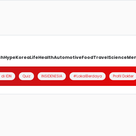
ch
Hype
Korea
Life
Health
Automotive
Food
Travel
Science
Me
 di IDN
Quiz
INSIDENESIA
#LokalBerdaya
Profil Dokter