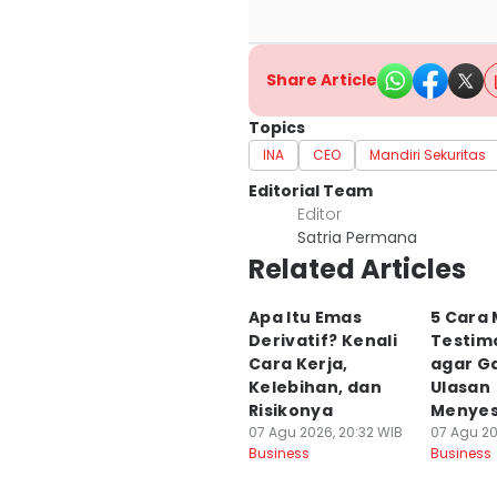
Share Article
Topics
INA
CEO
Mandiri Sekuritas
Editorial Team
Editor
Satria Permana
Related Articles
Apa Itu Emas
5 Cara
Derivatif? Kenali
Testimo
Cara Kerja,
agar G
Kelebihan, dan
Ulasan
Risikonya
Menyes
07 Agu 2026, 20:32 WIB
07 Agu 20
Business
Business