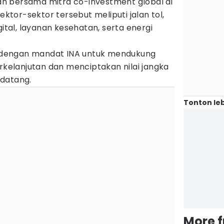
ikan bersama mitra co-investment global di
Sektor-sektor tersebut meliputi jalan tol,
gital, layanan kesehatan, serta energi
an dengan mandat INA untuk mendukung
elanjutan dan menciptakan nilai jangka
ndatang.
Tonton leb
More 