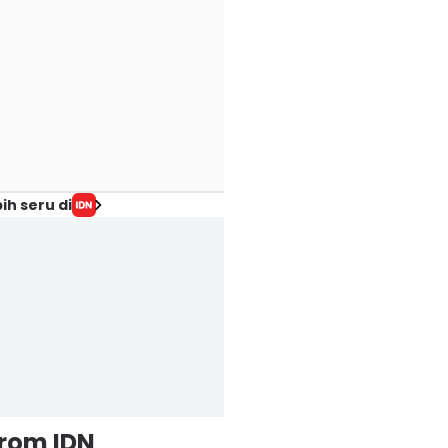
ih seru di
from IDN