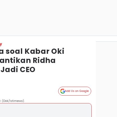
y
a soal Kabar Oki
ntikan Ridha
Jadi CEO
Add Us on Google
). (Dok/Istimewa).