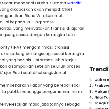
beredar mengenai Direktur Utama
Mandiri
 yang dikabarkan akan menjadi Chief
enggantikan Ridha Wirakusumah.
al ini kepada VP Corporate
antia, yang menyatakan transisi di jajaran
rlangsung sesuai dengan kerangka tata
.
ority (INA) mengonfirmasi, transisi
ireksi sedang berlangsung sesuai kerangka
al yang berlaku. Informasi lebih lanjut
an disampaikan setelah seluruh proses
Trendi
," ujar Putri saat dihubungi, Jumat
1
.
Gubern
n membenarkan kabar yang beredar soal
2
.
Prabow
nta publik menunggu pengumuman resmi
3
.
Makan B
4
.
Nilai T
5
.
17 Agus
menyelesaikan masa jabatannya sebagai