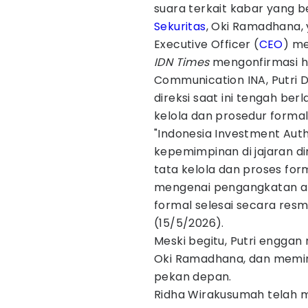
suara terkait kabar yang 
Sekuritas
, Oki Ramadhana,
Executive Officer (
CEO
) m
IDN Times
mengonfirmasi h
Communication INA, Putri Di
direksi saat ini tengah be
kelola dan prosedur formal
"Indonesia Investment Auth
kepemimpinan di jajaran d
tata kelola dan proses form
mengenai pengangkatan ak
formal selesai secara resmi
(15/5/2026).
Meski begitu, Putri engga
Oki Ramadhana, dan memi
pekan depan.
Ridha Wirakusumah telah 