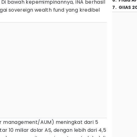
6
.
Piala A
. Di bawah kepemimpinannya, INA berhasil
7
.
GIIAS 2
i sovereign wealth fund yang kredibel
der management/AUM) meningkat dari 5
tar 10 miliar dolar AS, dengan lebih dari 4,5