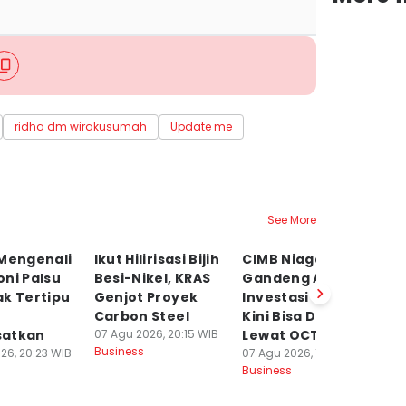
ridha dm wirakusumah
Update me
See More
 Mengenali
Ikut Hilirisasi Bijih
CIMB Niaga
D
ni Palsu
Besi-Nikel, KRAS
Gandeng Ajaib,
2
ak Tertipu
Genjot Proyek
Investasi Saham
M
Carbon Steel
Kini Bisa Diakses
Be
atkan
07 Agu 2026, 20:15 WIB
Lewat OCTO
07
Business
Bu
26, 20:23 WIB
07 Agu 2026, 19:53 WIB
Business