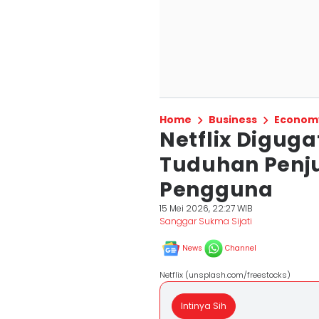
Home
Business
Econom
Netflix Diguga
Tuduhan Penju
Pengguna
15 Mei 2026, 22:27 WIB
Sanggar Sukma Sijati
News
Channel
Netflix (unsplash.com/freestocks)
Intinya Sih