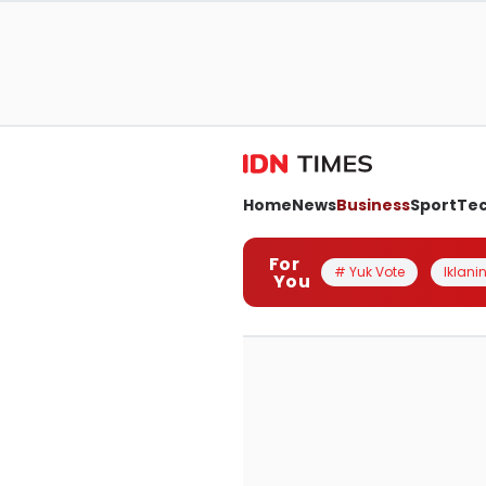
Home
News
Business
Sport
Te
For
# Yuk Vote
Iklanin
You