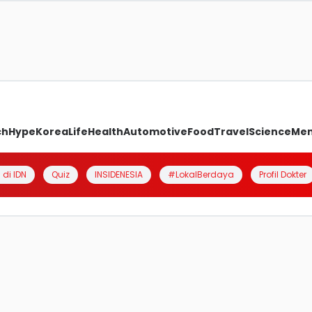
ch
Hype
Korea
Life
Health
Automotive
Food
Travel
Science
Me
 di IDN
Quiz
INSIDENESIA
#LokalBerdaya
Profil Dokter