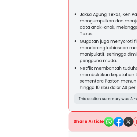
Jaksa Agung Texas, Ken Pa
mengumpulkan dan menjual
data anak-anak, melangg
Texas.
Gugatan juga menyoroti fitu
mendorong kebiasaan men
manipulatif, sehingga dim
pengguna muda.
Netflix membantah tuduh
membuktikan kepatuhan ter
sementara Paxton menunt
hingga 10 ribu dolar AS pe
This section summary was AI-a
Share Article