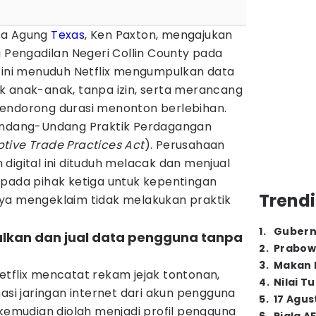
sa Agung
Texas
, Ken Paxton, mengajukan
i Pengadilan Negeri Collin County pada
n ini menuduh Netflix mengumpulkan data
k anak-anak, tanpa izin, serta merancang
endorong durasi menonton berlebihan.
 Undang-Undang Praktik Perdagangan
tive Trade Practices Act
). Perusahaan
digital ini dituduh melacak dan menjual
epada pihak ketiga untuk kepentingan
Trendi
ya mengeklaim tidak melakukan praktik
1
.
Gubern
pulkan dan jual data pengguna tanpa
2
.
Prabow
3
.
Makan B
etflix mencatat rekam jejak tontonan,
4
.
Nilai T
masi jaringan internet dari akun pengguna
5
.
17 Agus
 kemudian diolah menjadi profil pengguna