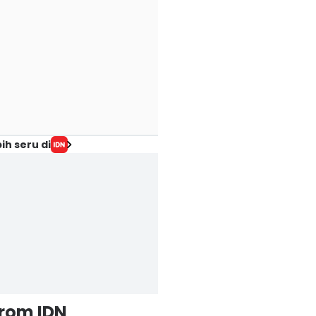
ih seru di
from IDN