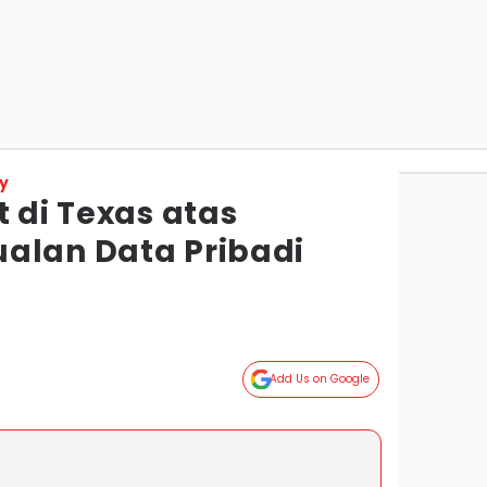
y
t di Texas atas
alan Data Pribadi
Add Us on Google