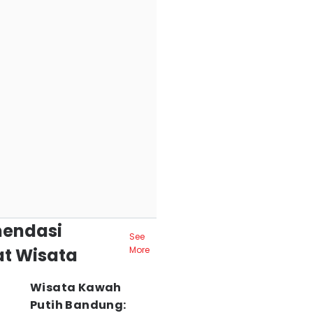
endasi
See
t Wisata
More
Wisata Kawah
Putih Bandung: