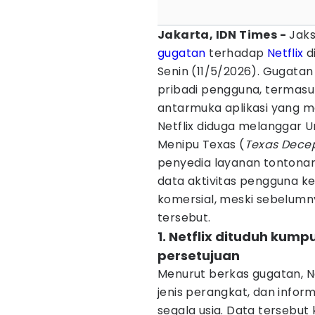
Jakarta, IDN Times -
Jak
gugatan
terhadap
Netflix
d
Senin (11/5/2026). Gugata
pribadi pengguna, termasu
antarmuka aplikasi yang m
Netflix diduga melanggar
Menipu Texas (
Texas Decep
penyedia layanan tontonan 
data aktivitas pengguna k
komersial, meski sebelumn
tersebut.
1. Netflix dituduh kum
persetujuan
Menurut berkas gugatan, N
jenis perangkat, dan infor
segala usia. Data tersebut