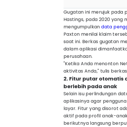
Gugatan ini merujuk pada 
Hastings, pada 2020 yang
mengumpulkan
data peng
Paxton menilai klaim ters
saat ini. Berkas gugatan m
dalam aplikasi dimanfaatk
perusahaan.
"Ketika Anda menonton Net
aktivitas Anda," tulis berka
2. Fitur putar otomati
berlebih pada anak
Selain isu perlindungan dat
aplikasinya agar pengguna
layar. Fitur yang disorot a
aktif pada profil anak-ana
berikutnya langsung berput