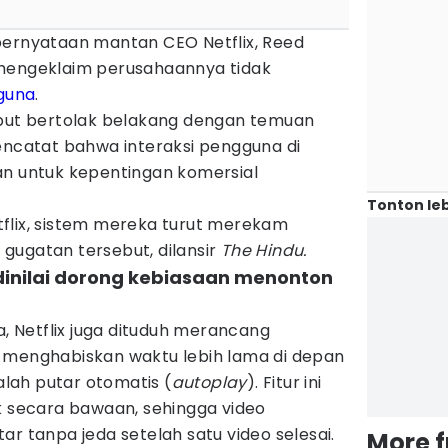
pernyataan mantan CEO Netflix, Reed
 mengeklaim perusahaannya tidak
guna
.
ebut bertolak belakang dengan temuan
encatat bahwa interaksi pengguna di
an untuk kepentingan komersial
Tonton leb
flix, sistem mereka turut merekam
s gugatan tersebut, dilansir
The Hindu.
s dinilai dorong kebiasaan menonton
a, Netflix juga dituduh merancang
 menghabiskan waktu lebih lama di depan
dalah putar otomatis (
autoplay
). Fitur ini
k secara bawaan, sehingga video
ar tanpa jeda setelah satu video selesai.
More 