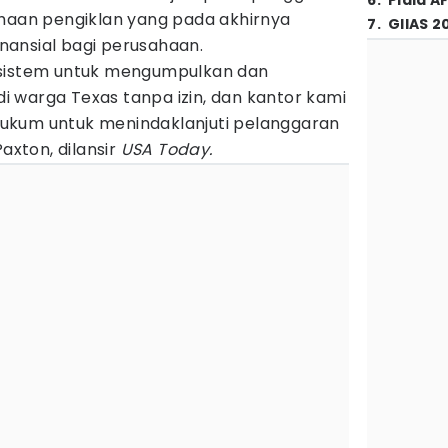
6
.
Piala A
ahaan pengiklan yang pada akhirnya
7
.
GIIAS 2
ansial bagi perusahaan.
 sistem untuk mengumpulkan dan
 warga Texas tanpa izin, dan kantor kami
ukum untuk menindaklanjuti pelanggaran
Paxton, dilansir
USA Today.