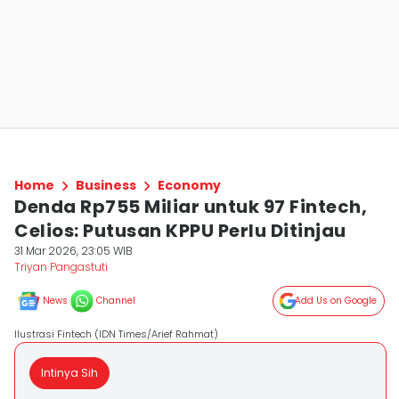
Home
Business
Economy
Denda Rp755 Miliar untuk 97 Fintech,
Celios: Putusan KPPU Perlu Ditinjau
31 Mar 2026, 23:05 WIB
Triyan Pangastuti
News
Channel
Add Us on Google
Ilustrasi Fintech (IDN Times/Arief Rahmat)
Intinya Sih