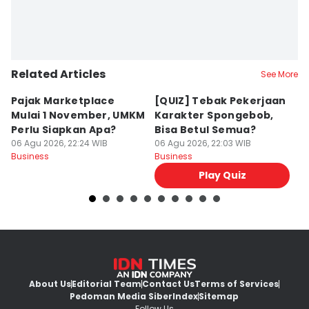
Related Articles
See More
Pajak Marketplace
[QUIZ] Tebak Pekerjaan
5
Mulai 1 November, UMKM
Karakter Spongebob,
P
Perlu Siapkan Apa?
Bisa Betul Semua?
M
06 Agu 2026, 22:24 WIB
06 Agu 2026, 22:03 WIB
A
06
Business
Business
Bu
Play Quiz
About Us
Editorial Team
Contact Us
Terms of Services
Pedoman Media Siber
Index
Sitemap
Follow Us