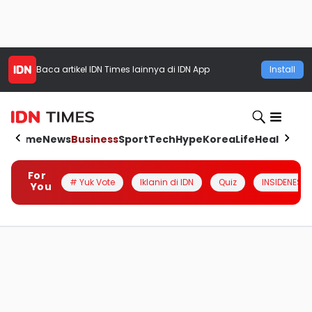
Baca artikel
IDN Times
lainnya di IDN App
Install
Home
News
Business
Sport
Tech
Hype
Korea
Life
Health
Aut
For
# Yuk Vote
Iklanin di IDN
Quiz
INSIDENESIA
You