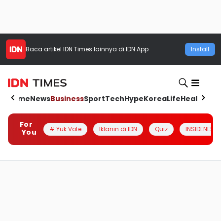
Baca artikel
IDN Times
lainnya di IDN App
Install
Home
News
Business
Sport
Tech
Hype
Korea
Life
Health
Aut
For
# Yuk Vote
Iklanin di IDN
Quiz
INSIDENESIA
You