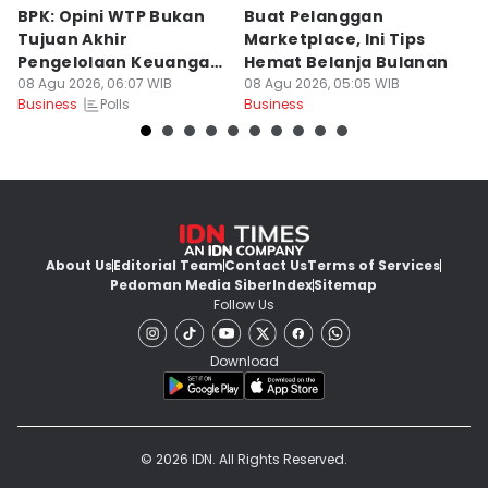
BPK: Opini WTP Bukan
Buat Pelanggan
4
Tujuan Akhir
Marketplace, Ini Tips
T
Pengelolaan Keuangan
Hemat Belanja Bulanan
S
Negara
08 Agu 2026, 06:07 WIB
08 Agu 2026, 05:05 WIB
08
Polls
Business
Business
Bu
About Us
Editorial Team
Contact Us
Terms of Services
Pedoman Media Siber
Index
Sitemap
Follow Us
Download
© 2026 IDN. All Rights Reserved.