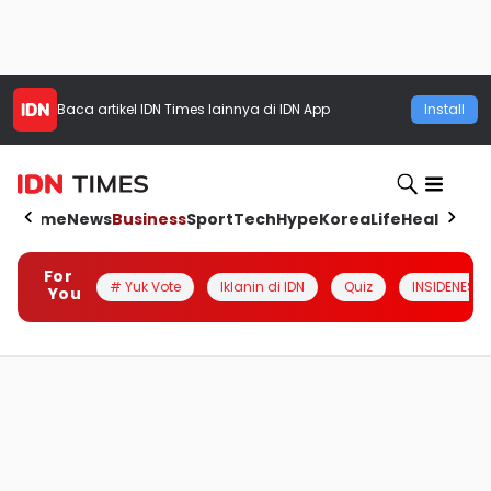
Baca artikel
IDN Times
lainnya di IDN App
Install
Home
News
Business
Sport
Tech
Hype
Korea
Life
Health
Aut
For
# Yuk Vote
Iklanin di IDN
Quiz
INSIDENESIA
You