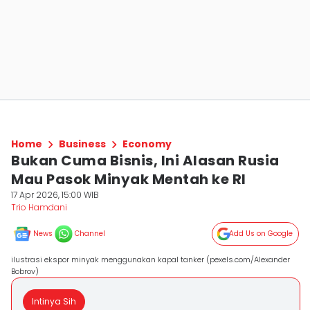
Home
Business
Economy
Bukan Cuma Bisnis, Ini Alasan Rusia
Mau Pasok Minyak Mentah ke RI
17 Apr 2026, 15:00 WIB
Trio Hamdani
News
Channel
Add Us on Google
ilustrasi ekspor minyak menggunakan kapal tanker (pexels.com/Alexander
Bobrov)
Intinya Sih