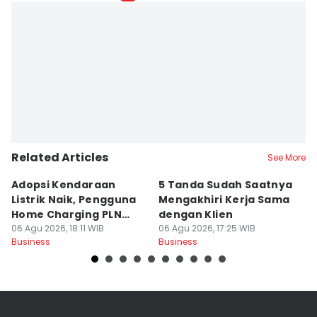
Related Articles
See More
Adopsi Kendaraan
5 Tanda Sudah Saatnya
D
Listrik Naik, Pengguna
Mengakhiri Kerja Sama
P
Home Charging PLN
dengan Klien
B
Capai 92 Ribu
06 Agu 2026, 18:11 WIB
06 Agu 2026, 17:25 WIB
06
Business
Business
Bu