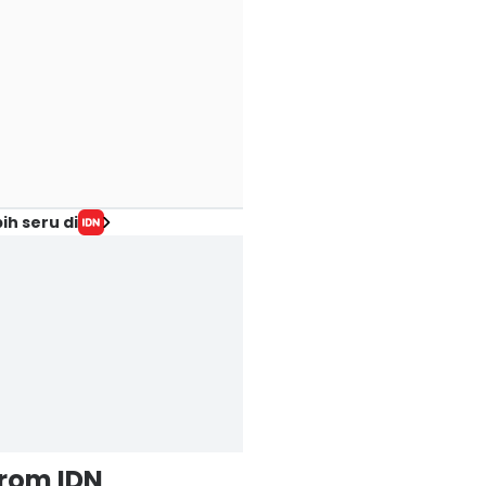
ih seru di
from IDN