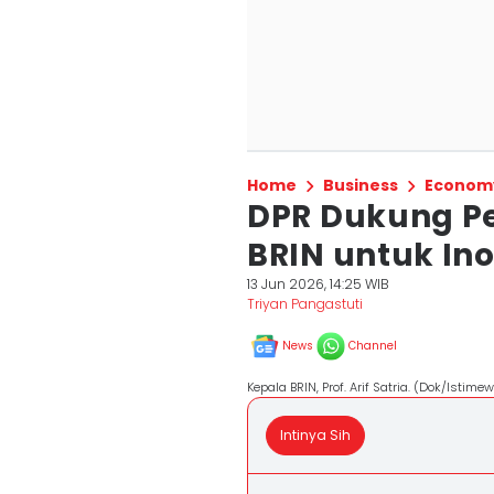
Home
Business
Econom
DPR Dukung P
BRIN untuk Ino
13 Jun 2026, 14:25 WIB
Triyan Pangastuti
News
Channel
Kepala BRIN, Prof. Arif Satria. (Dok/Istimew
Intinya Sih