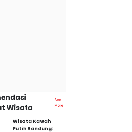
endasi
See
t Wisata
More
Wisata Kawah
Putih Bandung: