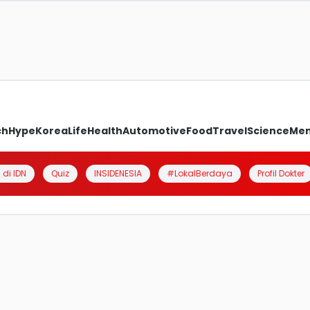
ch
Hype
Korea
Life
Health
Automotive
Food
Travel
Science
Me
 di IDN
Quiz
INSIDENESIA
#LokalBerdaya
Profil Dokter