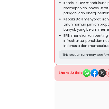
Komisi X DPR mendukung p
memaparkan inovasi strate
pangan, dan energi berkel
Kepala BRIN menyoroti iro
triliun namun jumlah propo
banyak yang belum memenu
BRIN menekankan pentingn
infrastruktur penelitian n
Indonesia dan memperkuat s
This section summary was AI-a
Share Article