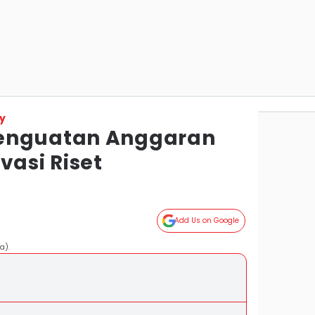
y
enguatan Anggaran
vasi Riset
Add Us on Google
a).