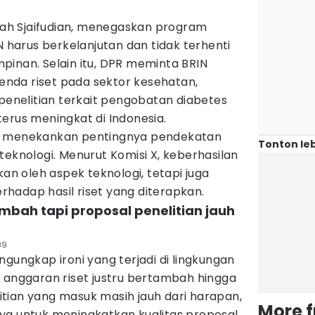
ifah Sjaifudian, menegaskan program
N harus berkelanjutan dan tidak terhenti
pinan. Selain itu, DPR meminta BRIN
nda riset pada sektor kesehatan,
nelitian terkait pengobatan diabetes
erus meningkat di Indonesia.
R menekankan pentingnya pendekatan
Tonton leb
teknologi. Menurut Komisi X, keberhasilan
kan oleh aspek teknologi, tetapi juga
hadap hasil riset yang diterapkan.
ambah tapi proposal penelitian jauh
89
ngungkap ironi yang terjadi di lingkungan
 anggaran riset justru bertambah hingga
elitian yang masuk masih jauh dari harapan,
More 
ya untuk meningkatkan kualitas proposal