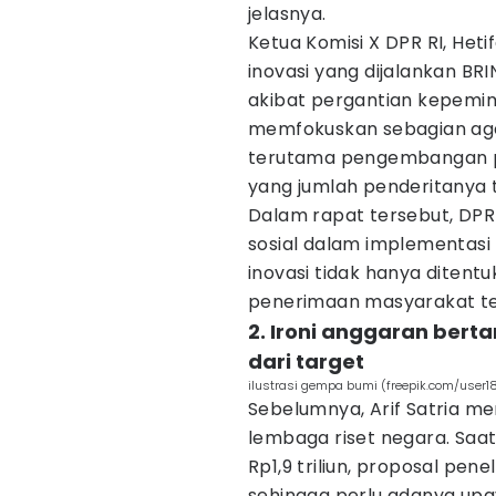
jelasnya.
Ketua Komisi X DPR RI, Het
inovasi yang dijalankan BRI
akibat pergantian kepemim
memfokuskan sebagian age
terutama pengembangan pe
yang jumlah penderitanya t
Dalam rapat tersebut, DP
sosial dalam implementasi 
inovasi tidak hanya ditentu
penerimaan masyarakat ter
2. Ironi anggaran bert
dari target
ilustrasi gempa bumi (freepik.com/user1
Sebelumnya, Arif Satria me
lembaga riset negara. Saat
Rp1,9 triliun, proposal pen
sehingga perlu adanya upa