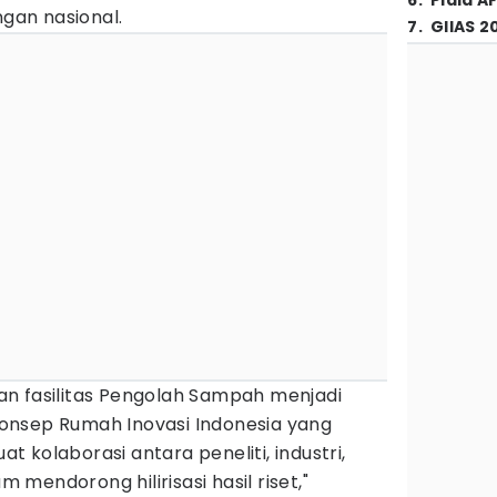
6
.
Piala A
an nasional.
7
.
GIIAS 2
n fasilitas Pengolah Sampah menjadi
a konsep Rumah Inovasi Indonesia yang
 kolaborasi antara peneliti, industri,
m mendorong hilirisasi hasil riset,"