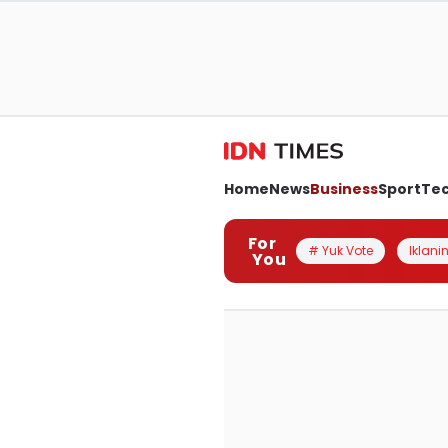
Home
News
Business
Sport
Te
For
# Yuk Vote
Iklanin
You