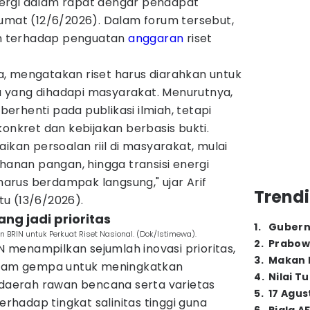
ergi dalam rapat dengar pendapat
Jumat (12/6/2026). Dalam forum tersebut,
n terhadap penguatan
anggaran
riset
ria, mengatakan riset harus diarahkan untuk
 yang dihadapi masyarakat. Menurutnya,
 berhenti pada publikasi ilmiah, tetapi
konkret dan kebijakan berbasis bukti.
ikan persoalan riil di masyarakat, mulai
ahanan pangan, hingga transisi energi
 harus berdampak langsung," ujar Arif
Trendi
u (13/6/2026).
ang jadi prioritas
1
.
Gubern
BRIN untuk Perkuat Riset Nasional. (Dok/Istimewa).
2
.
Prabow
menampilkan sejumlah inovasi prioritas,
3
.
Makan B
redam gempa untuk meningkatkan
4
.
Nilai T
i daerah rawan bencana serta varietas
5
.
17 Agus
terhadap tingkat salinitas tinggi guna