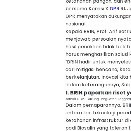
ketahanan pangan, dan en
bersama Komisi X
DPR
RI, 
DPR menyatakan dukunga
nasional.
Kepala BRIN, Prof. Arif Sat
menjawab persoalan nyata
hasil penelitian tidak boleh
harus menghasilkan solusi 
"BRIN hadir untuk menyelesa
dari mitigasi bencana, ket
berkelanjutan. Inovasi kita
dalam keterangannya, Sabt
1. BRIN paparkan riset y
Komisi X DPR Dukung Penguatan Anggaran 
Dalam pemaparannya, BRIN 
antara lain teknologi pe
ketahanan infrastruktur d
padi Biosalin yang toleran 