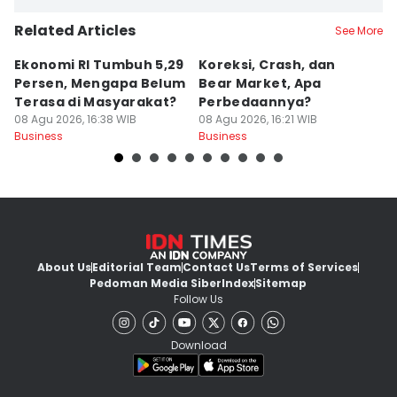
Related Articles
See More
Ekonomi RI Tumbuh 5,29
Koreksi, Crash, dan
E
Persen, Mengapa Belum
Bear Market, Apa
S
Terasa di Masyarakat?
Perbedaannya?
D
08 Agu 2026, 16:38 WIB
08 Agu 2026, 16:21 WIB
T
08
Business
Business
Bu
About Us
Editorial Team
Contact Us
Terms of Services
Pedoman Media Siber
Index
Sitemap
Follow Us
Download