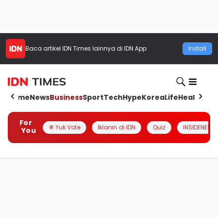
Baca artikel
IDN Times
lainnya di IDN App
Install
Home
News
Business
Sport
Tech
Hype
Korea
Life
Health
Aut
For
# Yuk Vote
Iklanin di IDN
Quiz
INSIDENESIA
You