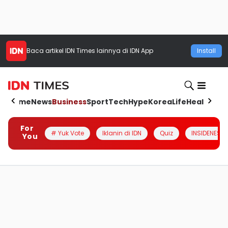
Baca artikel
IDN Times
lainnya di IDN App
Install
Home
News
Business
Sport
Tech
Hype
Korea
Life
Health
Aut
For
# Yuk Vote
Iklanin di IDN
Quiz
INSIDENESIA
You