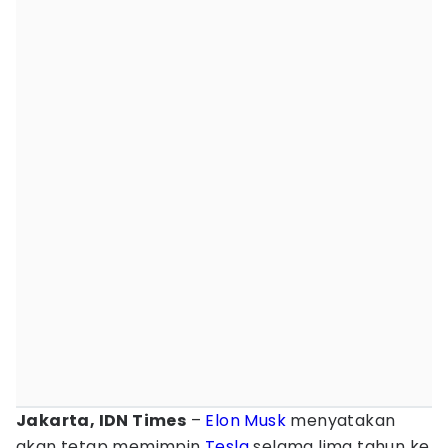
Jakarta, IDN Times
–
Elon Musk
menyatakan
akan tetap memimpin
Tesla
selama lima tahun ke