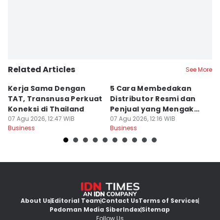
Related Articles
See More
Kerja Sama Dengan
5 Cara Membedakan
C
TAT, Transnusa Perkuat
Distributor Resmi dan
Ja
Koneksi di Thailand
Penjual yang Mengaku
J
07 Agu 2026, 12:47 WIB
Resmi
07 Agu 2026, 12:16 WIB
07
Business
Business
Bu
About Us
Editorial Team
Contact Us
Terms of Services
Pedoman Media Siber
Index
Sitemap
Follow Us