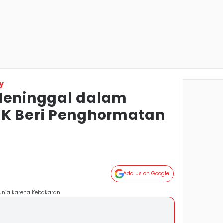
y
Meninggal dalam
PK Beri Penghormatan
Add Us on Google
Dunia karena Kebakaran