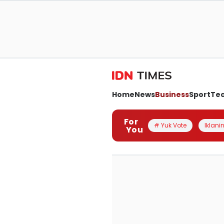
Home
News
Business
Sport
Te
For
# Yuk Vote
Iklanin
You