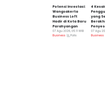
Potensi Investasi:
4 Kesa
Wangsakerta
Penggun
Business Loft
yang S
Hadir di Kota Baru
Berakh
Parahyangan
Penyes
07 Agu 2026, 05:11 WIB
07 Agu 20
Polls
Business
Business