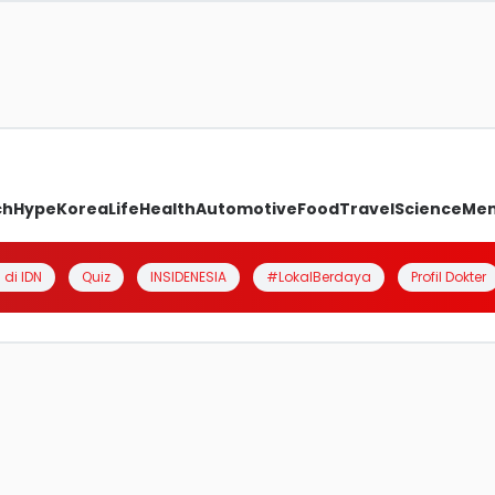
ch
Hype
Korea
Life
Health
Automotive
Food
Travel
Science
Me
 di IDN
Quiz
INSIDENESIA
#LokalBerdaya
Profil Dokter