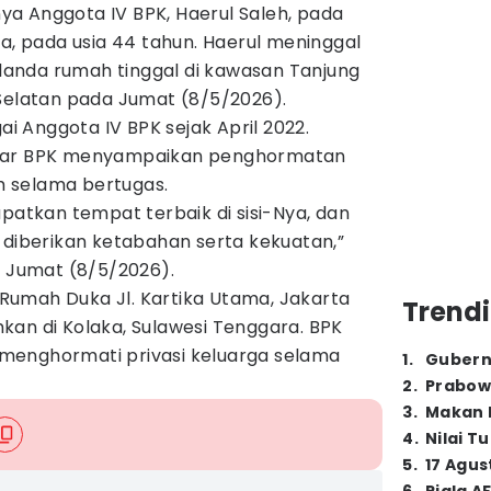
a Anggota IV BPK, Haerul Saleh, pada
ta, pada usia 44 tahun. Haerul meninggal
anda rumah tinggal di kawasan Tanjung
 Selatan pada Jumat (8/5/2026).
 Anggota IV BPK sejak April 2022.
esar BPK menyampaikan penghormatan
 selama bertugas.
tkan tempat terbaik di sisi-Nya, dan
 diberikan ketabahan serta kekuatan,”
, Jumat (8/5/2026).
umah Duka Jl. Kartika Utama, Jakarta
Trendi
kan di Kolaka, Sulawesi Tenggara. BPK
menghormati privasi keluarga selama
1
.
Gubern
2
.
Prabow
3
.
Makan B
4
.
Nilai T
5
.
17 Agus