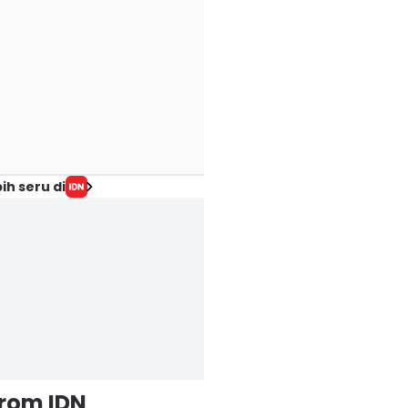
 Tanda Sudah
Perpres Ojol
Apa Itu ETF dala
apan Secara
Ditargetkan
Investasi? Kenali
nansial yang
Terbit Sebelum 17
Cara Kerja dan
erlu Kamu
Agustus
Untungnya
etahui
06 Agu 2026, 23:38 WIB
06 Agu 2026, 23:04 WI
Business
Business
 Agu 2026, 23:48 WIB
siness
ih seru di
from IDN