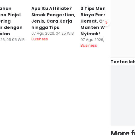
lahan
Apa Itu Affiliate?
3 Tips Mengatur
9
a Pinjol
Simak Pengertian,
Biaya Pernikahan
M
ering
Jenis, Cara Kerja
Hemat, Calon
Fi
ir dengan
hingga Tips
Manten Wajib
P
alan
07 Agu 2026, 04:25 WIB
Nyimak!
K
Business
26, 05:05 WIB
07 Agu 2026, 01:01 WIB
06
Business
Bu
Tonton leb
More 