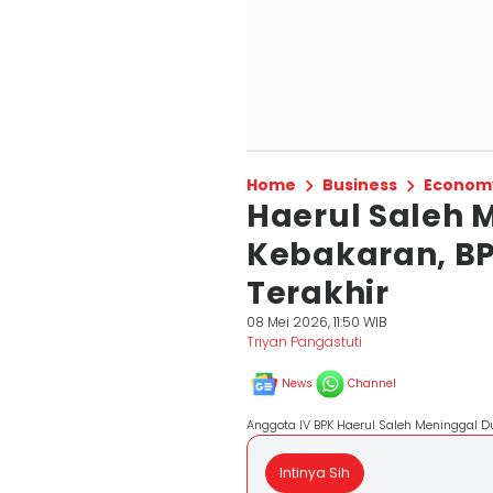
Home
Business
Econom
Haerul Saleh 
Kebakaran, B
Terakhir
08 Mei 2026, 11:50 WIB
Triyan Pangastuti
News
Channel
Anggota IV BPK Haerul Saleh Meninggal 
Intinya Sih