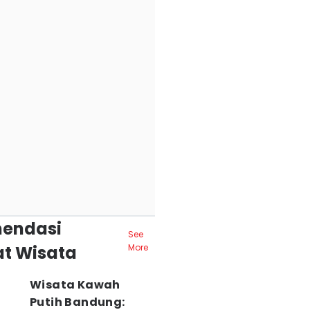
endasi
See
t Wisata
More
Wisata Kawah
Putih Bandung: