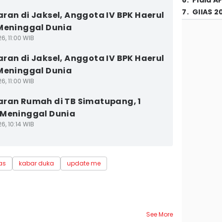
6
.
Piala A
7
.
GIIAS 2
ran di Jaksel, Anggota IV BPK Haerul
Meninggal Dunia
6, 11:00 WIB
ran di Jaksel, Anggota IV BPK Haerul
Meninggal Dunia
6, 11:00 WIB
ran Rumah di TB Simatupang, 1
Meninggal Dunia
6, 10:14 WIB
as
kabar duka
update me
See More