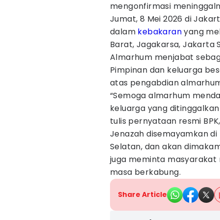
mengonfirmasi meninggalny
Jumat, 8 Mei 2026 di Jakar
dalam
kebakaran
yang mel
Barat, Jagakarsa, Jakarta
Almarhum menjabat sebagai
Pimpinan dan keluarga b
atas pengabdian almarhum
“Semoga almarhum mendapa
keluarga yang ditinggalkan
tulis pernyataan resmi BPK
Jenazah disemayamkan di R
Selatan, dan akan dimakam
juga meminta masyarakat 
masa berkabung.
Share Article