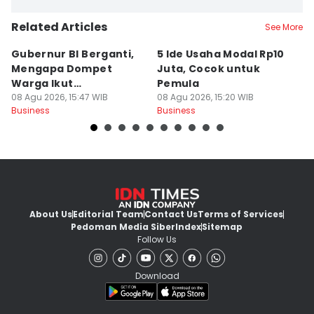
Related Articles
See More
Gubernur BI Berganti,
5 Ide Usaha Modal Rp10
E
Mengapa Dompet
Juta, Cocok untuk
Ba
Warga Ikut
Pemula
d
Terpengaruh?
08 Agu 2026, 15:47 WIB
08 Agu 2026, 15:20 WIB
B
08
Business
Business
Bu
About Us
Editorial Team
Contact Us
Terms of Services
Pedoman Media Siber
Index
Sitemap
Follow Us
Download