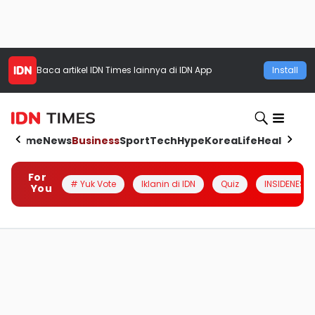
Baca artikel
IDN Times
lainnya di IDN App
Install
Home
News
Business
Sport
Tech
Hype
Korea
Life
Health
Aut
For
# Yuk Vote
Iklanin di IDN
Quiz
INSIDENESIA
You