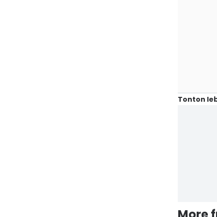
Tonton leb
More 