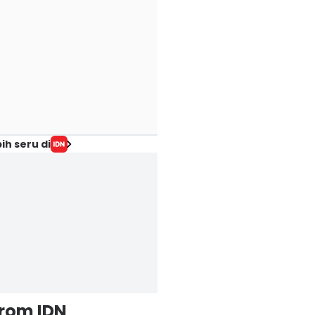
ih seru di
from IDN