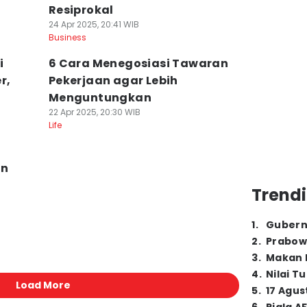
Resiprokal
24 Apr 2025, 20:41 WIB
Business
i
6 Cara Menegosiasi Tawaran
r,
Pekerjaan agar Lebih
Menguntungkan
22 Apr 2025, 20:30 WIB
Life
an
Trendi
1
.
Gubern
2
.
Prabow
3
.
Makan B
4
.
Nilai T
Load More
5
.
17 Agus