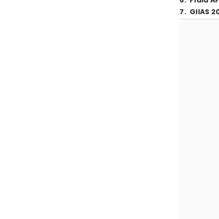
6
.
Piala A
7
.
GIIAS 2