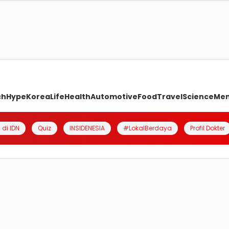
ch
Hype
Korea
Life
Health
Automotive
Food
Travel
Science
Me
 di IDN
Quiz
INSIDENESIA
#LokalBerdaya
Profil Dokter