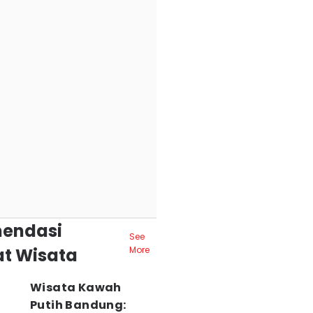
endasi
See
t Wisata
More
Wisata Kawah
Putih Bandung: