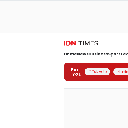
Home
News
Business
Sport
Te
For
# Yuk Vote
Iklanin
You