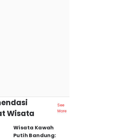
endasi
See
t Wisata
More
Wisata Kawah
Putih Bandung: