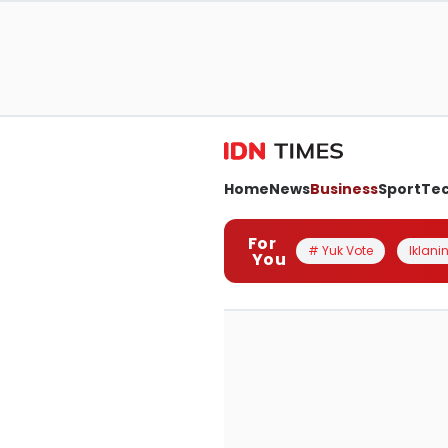
Home
News
Business
Sport
Te
For
# Yuk Vote
Iklanin
You