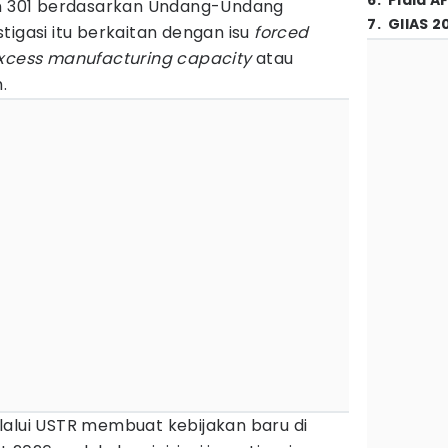
6
.
Piala A
on 301 berdasarkan Undang-Undang
7
.
GIIAS 2
tigasi itu berkaitan dengan isu
forced
xcess manufacturing capacity
atau
.
lalui USTR membuat kebijakan baru di