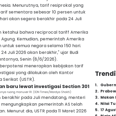
esia. Menurutnya, tarif resiprokal yang
tarif sementara sebesar 10 persen untuk
hari akan segera berakhir pada 24 Juli
 ketahui bahwa reciprocal tariff Amerika
 Agung. Kemudian, pemerintah Amerika
n untuk semua negara selama 150 hari.
24 Juli 2026 akan berakhir," ujar Budi
antornya, Senin (8/6/2026).
 berpotensi menerapkan kebijakan tarif
Trendi
estigasi yang dilakukan oleh Kantor
 Serikat (USTR).
1
.
Gubern
an baru lewat investigasi Section 301
2
.
Prabow
snya ruang manuver RI. (IDN Times/Mardya Shakti)
n berakhir pada Juli mendatang, menteri
3
.
Makan B
4
.
Nilai T
tu mengungkapkan pemerintah AS telah
5
.
17 Agus
n. Menurut dia, USTR pada 11 Maret 2026