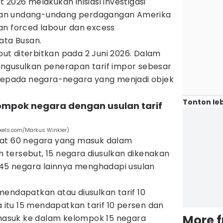
 2026 melakukan inisiasi investigasi
engan undang-undang perdagangan Amerika
an forced labour dan excess
ata Busan.
ebut diterbitkan pada 2 Juni 2026. Dalam
ngusulkan penerapan tarif impor sebesar
 kepada negara-negara yang menjadi objek
Tonton leb
lompok negara dengan usulan tarif
pexels.com/Markus Winkler)
pat 60 negara yang masuk dalam
ah tersebut, 15 negara diusulkan dikenakan
n 45 negara lainnya menghadapi usulan
endapatkan atau diusulkan tarif 10
a itu 15 mendapatkan tarif 10 persen dan
More 
a masuk ke dalam kelompok 15 negara