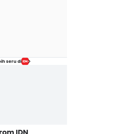
ih seru di
from IDN