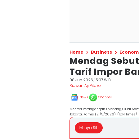
Home
Business
Econom
Mendag Sebut 
Tarif Impor Ba
08 Jun 2026, 15:07 WIB
Ridwan Aji Pitoko
News
Channel
Menteri Perdagangan (Mendag) Budi Sant
Jakarta, Kamis (21/5/2026). (IDN Times/
Intinya Sih