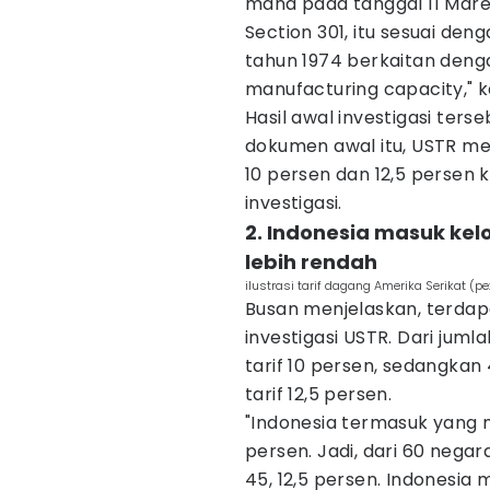
mana pada tanggal 11 Maret
Section 301, itu sesuai d
tahun 1974 berkaitan deng
manufacturing capacity," k
Hasil awal investigasi ters
dokumen awal itu, USTR me
10 persen dan 12,5 persen
investigasi.
2. Indonesia masuk ke
lebih rendah
ilustrasi tarif dagang Amerika Serikat (
Busan menjelaskan, terda
investigasi USTR. Dari juml
tarif 10 persen, sedangka
tarif 12,5 persen.
"Indonesia termasuk yang m
persen. Jadi, dari 60 negar
45, 12,5 persen. Indonesi