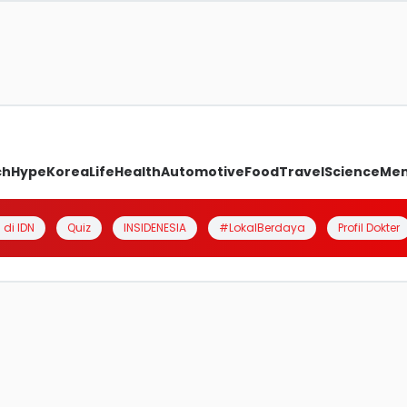
ch
Hype
Korea
Life
Health
Automotive
Food
Travel
Science
Me
 di IDN
Quiz
INSIDENESIA
#LokalBerdaya
Profil Dokter