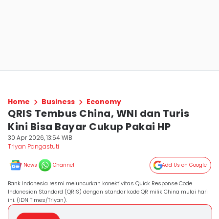
Home
Business
Economy
QRIS Tembus China, WNI dan Turis
Kini Bisa Bayar Cukup Pakai HP
30 Apr 2026, 13:54 WIB
Triyan Pangastuti
News
Channel
Add Us on Google
Bank Indonesia resmi meluncurkan konektivitas Quick Response Code
Indonesian Standard (QRIS) dengan standar kode QR milik China mulai hari
ini. (IDN Times/Triyan).