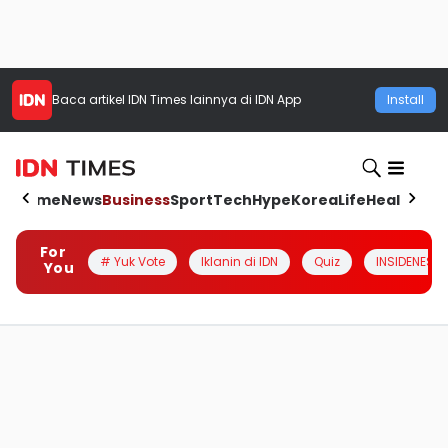
Baca artikel
IDN Times
lainnya di IDN App
Install
Home
News
Business
Sport
Tech
Hype
Korea
Life
Health
Aut
For
# Yuk Vote
Iklanin di IDN
Quiz
INSIDENESIA
You