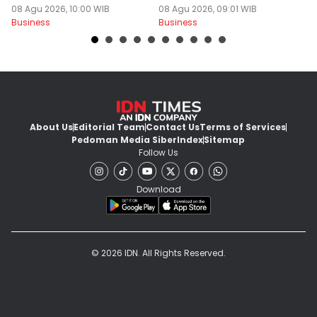
08 Agu 2026, 10:00 WIB
08 Agu 2026, 09:01 WIB
I
08
Business
Business
Bu
About Us
Editorial Team
Contact Us
Terms of Services
Pedoman Media Siber
Index
Sitemap
Follow Us
Download
© 2026 IDN. All Rights Reserved.