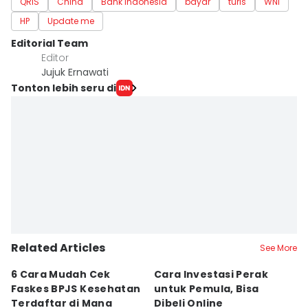
QRIS
China
Bank Indonesia
bayar
turis
WNI
HP
Update me
Editorial Team
Editor
Jujuk Ernawati
Tonton lebih seru di
Related Articles
See More
6 Cara Mudah Cek
Cara Investasi Perak
Pr
Faskes BPJS Kesehatan
untuk Pemula, Bisa
In
Terdaftar di Mana
Dibeli Online
K