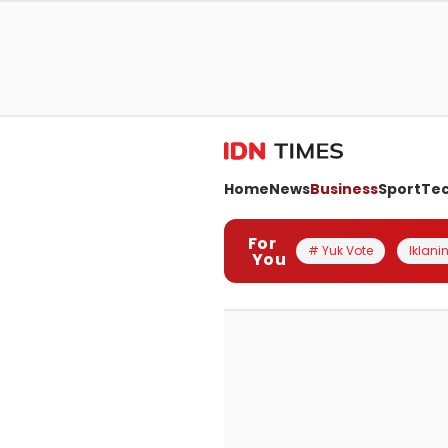
Home
News
Business
Sport
Te
For
# Yuk Vote
Iklanin
You