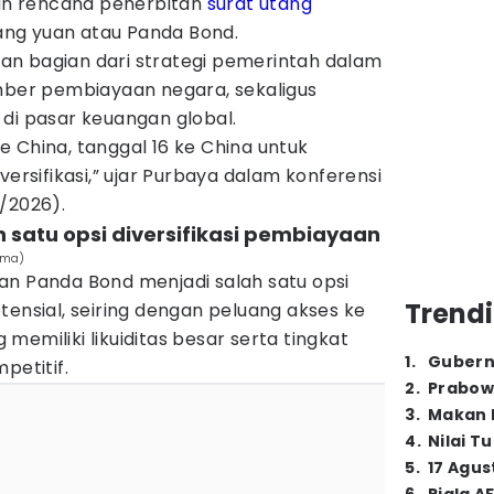
n rencana penerbitan
surat utang
ng yuan atau Panda Bond.
n bagian dari strategi pemerintah dalam
umber pembiayaan negara, sekaligus
di pasar keuangan global.
 China, tanggal 16 ke China untuk
versifikasi,” ujar Purbaya dalam konferensi
/2026).
h satu opsi diversifikasi pembiayaan
tama)
an Panda Bond menjadi salah satu opsi
Trendi
tensial, seiring dengan peluang akses ke
memiliki likuiditas besar serta tingkat
1
.
Gubern
petitif.
2
.
Prabow
3
.
Makan B
4
.
Nilai T
5
.
17 Agus