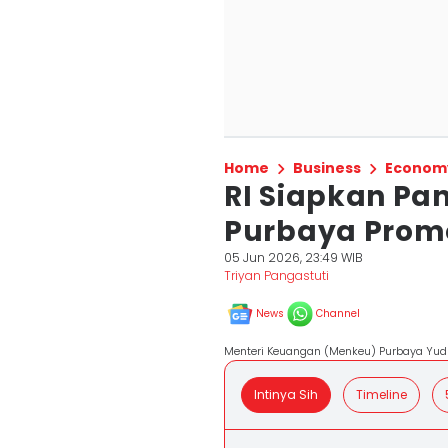
Home
Business
Econom
RI Siapkan Pa
Purbaya Promo
05 Jun 2026, 23:49 WIB
Triyan Pangastuti
News
Channel
Menteri Keuangan (Menkeu) Purbaya Yudh
Intinya Sih
Timeline