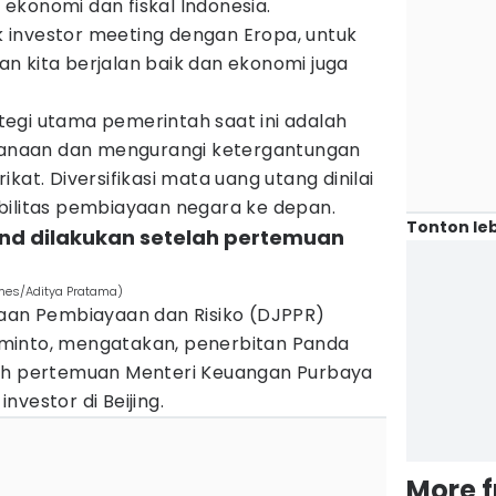
ekonomi dan fiskal Indonesia.
uk investor meeting dengan Eropa, untuk
n kita berjalan baik dan ekonomi juga
egi utama pemerintah saat ini adalah
naan dan mengurangi ketergantungan
kat. Diversifikasi mata uang utang dinilai
bilitas pembiayaan negara ke depan.
Tonton leb
ond dilakukan setelah pertemuan
Times/Aditya Pratama)
laan Pembiayaan dan Risiko (DJPPR)
minto, mengatakan, penerbitan Panda
lah pertemuan Menteri Keuangan Purbaya
vestor di Beijing.
More 