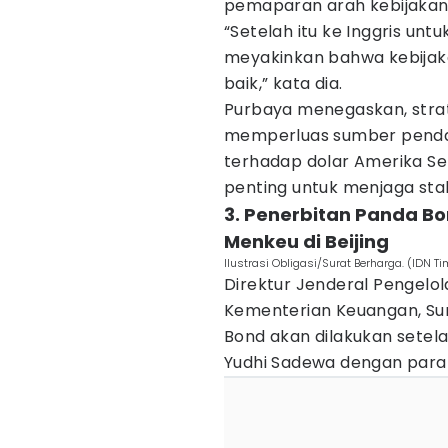
pemaparan arah kebijakan 
“Setelah itu ke Inggris unt
meyakinkan bahwa kebijaka
baik,” kata dia.
Purbaya menegaskan, strat
memperluas sumber penda
terhadap dolar Amerika Seri
penting untuk menjaga sta
3. Penerbitan Panda B
Menkeu di Beijing
Ilustrasi Obligasi/Surat Berharga. (IDN 
Direktur Jenderal Pengelo
Kementerian Keuangan, Su
Bond akan dilakukan sete
Yudhi Sadewa dengan para in