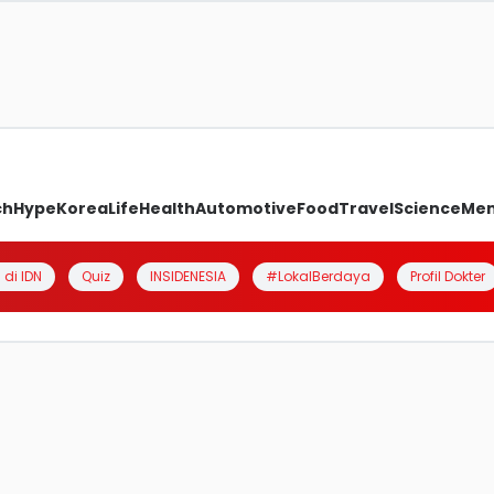
ch
Hype
Korea
Life
Health
Automotive
Food
Travel
Science
Me
 di IDN
Quiz
INSIDENESIA
#LokalBerdaya
Profil Dokter