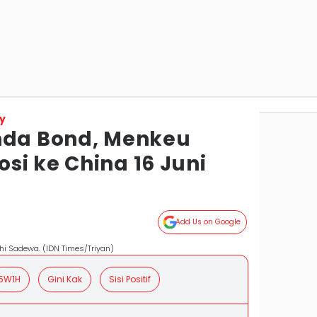
y
nda Bond, Menkeu
si ke China 16 Juni
Add Us on Google
i Sadewa. (IDN Times/Triyan)
5W1H
Gini Kak
Sisi Positif