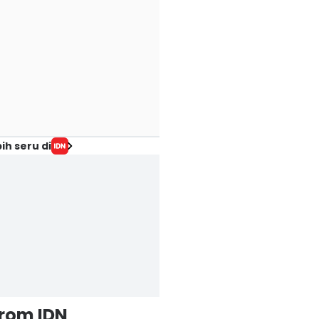
ih seru di
from IDN