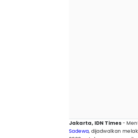
Jakarta, IDN Times
-
Ment
Sadewa
, dijadwalkan mela