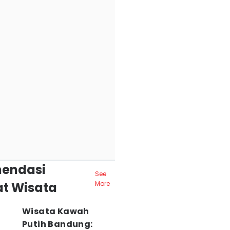
endasi
See
t Wisata
More
Wisata Kawah
Putih Bandung: