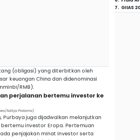
6
.
Piala A
7
.
GIIAS 2
ang (obligasi) yang diterbitkan oleh
 pasar keuangan China dan didenominasi
nminbi/RMB).
kan perjalanan bertemu investor ke
imes/Aditya Pratama)
, Purbaya juga dijadwalkan melanjutkan
k bertemu investor Eropa. Pertemuan
ada penjajakan minat investor serta