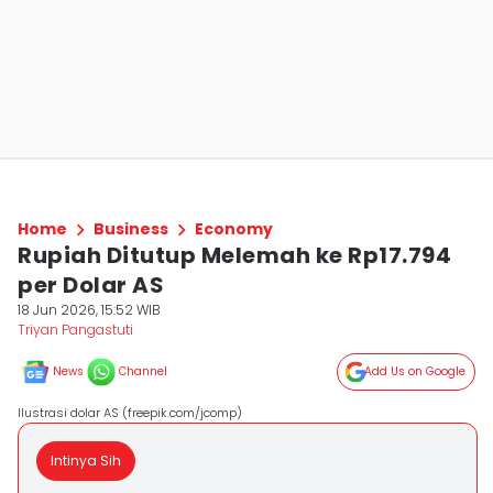
Home
Business
Economy
Rupiah Ditutup Melemah ke Rp17.794
per Dolar AS
18 Jun 2026, 15:52 WIB
Triyan Pangastuti
News
Channel
Add Us on Google
Ilustrasi dolar AS (freepik.com/jcomp)
Intinya Sih