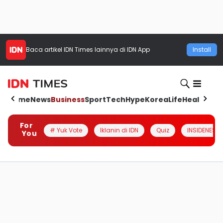
Baca artikel
IDN Times
lainnya di IDN App
Install
Home
News
Business
Sport
Tech
Hype
Korea
Life
Health
Aut
For
# Yuk Vote
Iklanin di IDN
Quiz
INSIDENESIA
You