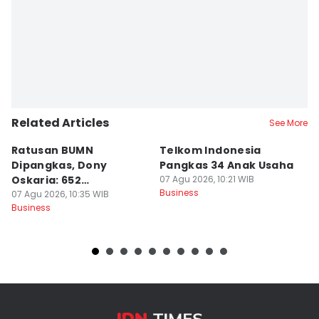
Related Articles
See More
Ratusan BUMN
Telkom Indonesia
B
Dipangkas, Dony
Pangkas 34 Anak Usaha
T
Oskaria: 652
07 Agu 2026, 10:21 WIB
Ki
Business
Perusahaan Akan Hilang
07 Agu 2026, 10:35 WIB
S
07
Business
Bu