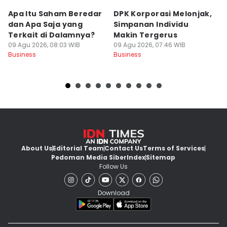
Apa Itu Saham Beredar
DPK Korporasi Melonjak,
5 
dan Apa Saja yang
Simpanan Individu
s
Terkait di Dalamnya?
Makin Tergerus
M
09 Agu 2026, 08:03 WIB
09 Agu 2026, 07:46 WIB
K
09
Business
Business
Bu
About Us
Editorial Team
Contact Us
Terms of Services
Pedoman Media Siber
Index
Sitemap
Follow Us
Download