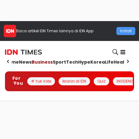
Baca artikel
IDN Times
lainnya di IDN App
Install
Home
News
Business
Sport
Tech
Hype
Korea
Life
Health
Aut
For
# Yuk Vote
Iklanin di IDN
Quiz
INSIDENESIA
You