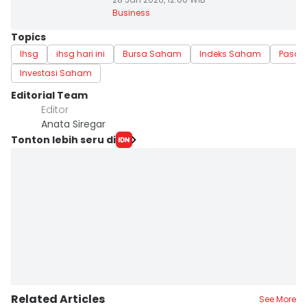
Business
Topics
Ihsg
ihsg hari ini
Bursa Saham
Indeks Saham
Pasar
Investasi Saham
Editorial Team
Editor
Anata Siregar
Tonton lebih seru di
Related Articles
See More