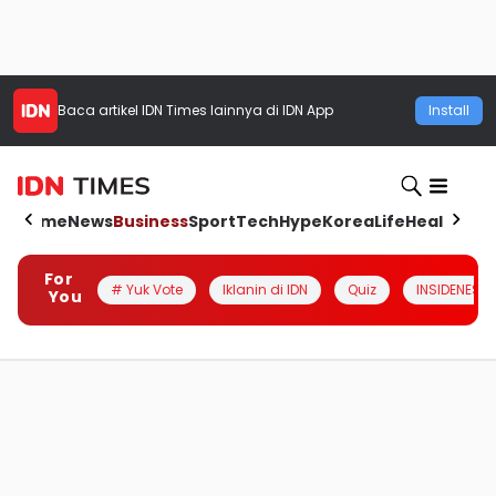
Baca artikel
IDN Times
lainnya di IDN App
Install
Home
News
Business
Sport
Tech
Hype
Korea
Life
Health
Aut
For
# Yuk Vote
Iklanin di IDN
Quiz
INSIDENESIA
You