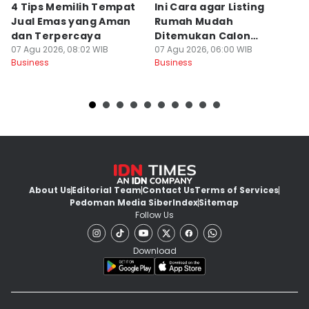
4 Tips Memilih Tempat
Ini Cara agar Listing
Po
Jual Emas yang Aman
Rumah Mudah
W
dan Terpercaya
Ditemukan Calon
Lo
07 Agu 2026, 08:02 WIB
Pembeli
07 Agu 2026, 06:00 WIB
P
07
Business
Business
Bu
About Us
Editorial Team
Contact Us
Terms of Services
Pedoman Media Siber
Index
Sitemap
Follow Us
Download