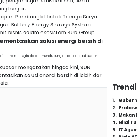
i, pengurangan emisi karbon, serta
ingkungan.
erapan Pembangkit Listrik Tenaga Surya
ngan Battery Energy Storage System
unit bisnis dalam ekosistem SUN Group.
lementasikan solusi energi bersih di
i mitra strategis dalam mendukung dekarbonisasi sektor
Kuesar mengatakan hingga kini, SUN
asikan solusi energi bersih di lebih dari
sia.
Trendi
1
.
Gubern
2
.
Prabow
3
.
Makan B
4
.
Nilai T
5
.
17 Agus