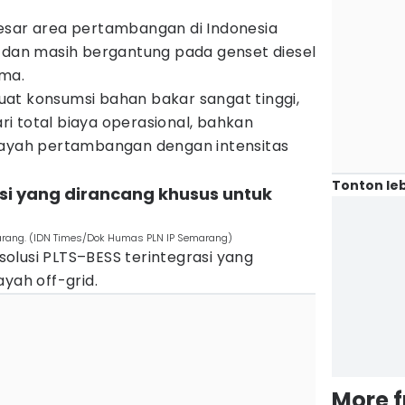
esar area pertambangan di Indonesia
d dan masih bergantung pada genset diesel
ama.
at konsumsi bahan bakar sangat tinggi,
i total biaya operasional, bahkan
layah pertambangan dengan intensitas
Tonton leb
asi yang dirancang khusus untuk
arang. (IDN Times/Dok Humas PLN IP Semarang)
olusi PLTS–BESS terintegrasi yang
ayah off-grid.
More 