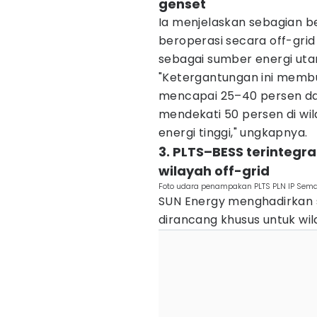
genset
Ia menjelaskan sebagian b
beroperasi secara off-gri
sebagai sumber energi ut
"Ketergantungan ini membu
mencapai 25–40 persen dar
mendekati 50 persen di wi
energi tinggi," ungkapnya.
3. PLTS–BESS terintegr
wilayah off-grid
Foto udara penampakan PLTS PLN IP Sem
SUN Energy menghadirkan s
dirancang khusus untuk wil