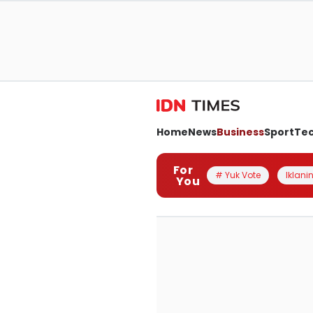
Home
News
Business
Sport
Te
For
# Yuk Vote
Iklanin
You