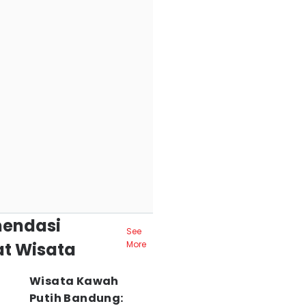
endasi
See
t Wisata
More
Wisata Kawah
Putih Bandung: