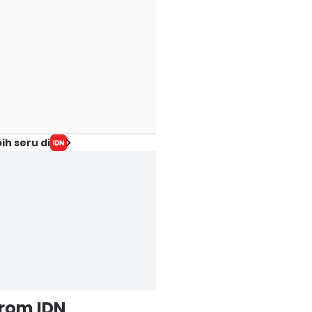
ih seru di
from IDN