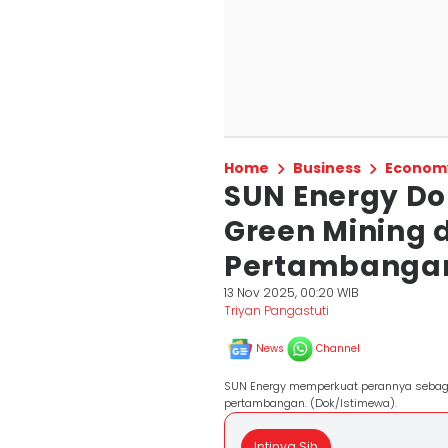
Home
Business
Econom
SUN Energy Do
Green Mining d
Pertambanga
13 Nov 2025, 00:20 WIB
Triyan Pangastuti
News
Channel
SUN Energy memperkuat perannya sebaga
pertambangan. (Dok/Istimewa).
Intinya Sih