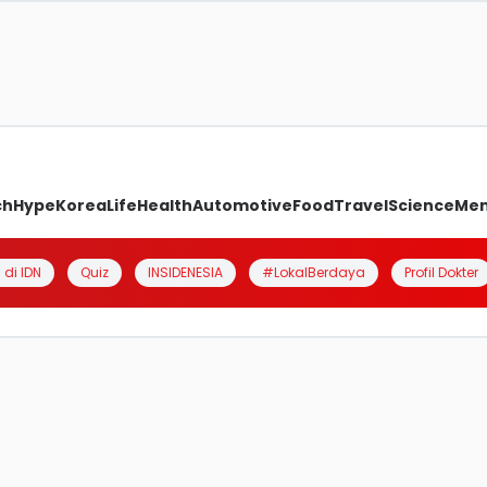
ch
Hype
Korea
Life
Health
Automotive
Food
Travel
Science
Me
 di IDN
Quiz
INSIDENESIA
#LokalBerdaya
Profil Dokter