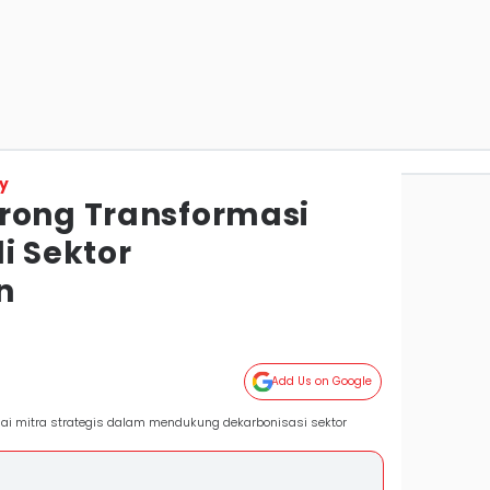
y
rong Transformasi
i Sektor
n
Add Us on Google
i mitra strategis dalam mendukung dekarbonisasi sektor