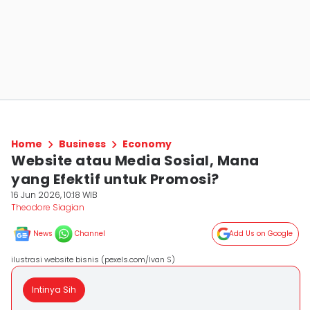
Home
Business
Economy
Website atau Media Sosial, Mana
yang Efektif untuk Promosi?
16 Jun 2026, 10:18 WIB
Theodore Siagian
News
Channel
Add Us on Google
ilustrasi website bisnis (pexels.com/Ivan S)
Intinya Sih