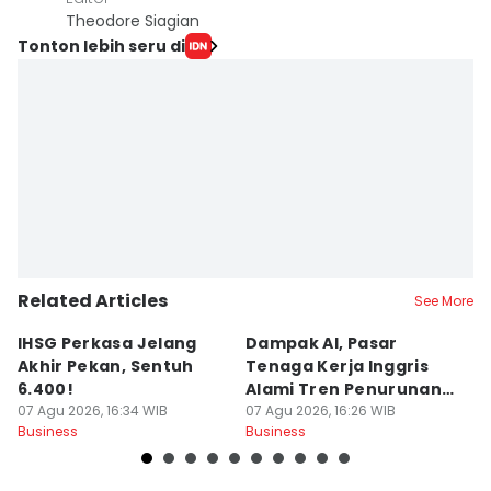
Theodore Siagian
Tonton lebih seru di
Related Articles
See More
IHSG Perkasa Jelang
Dampak AI, Pasar
H
Akhir Pekan, Sentuh
Tenaga Kerja Inggris
Pa
6.400!
Alami Tren Penurunan
P
07 Agu 2026, 16:34 WIB
Terpanjang
07 Agu 2026, 16:26 WIB
07
Business
Business
Bu