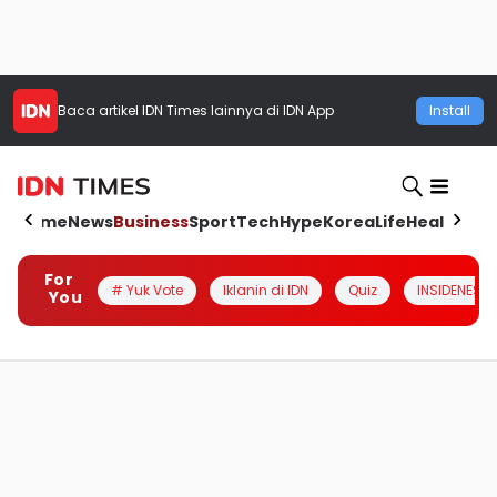
Baca artikel
IDN Times
lainnya di IDN App
Install
Home
News
Business
Sport
Tech
Hype
Korea
Life
Health
Aut
For
# Yuk Vote
Iklanin di IDN
Quiz
INSIDENESIA
You