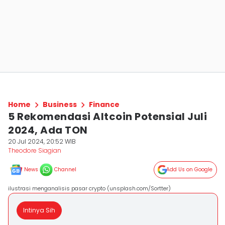
Home
Business
Finance
5 Rekomendasi Altcoin Potensial Juli
2024, Ada TON
20 Jul 2024, 20:52 WIB
Theodore Siagian
News
Channel
Add Us on Google
ilustrasi menganalisis pasar crypto (unsplash.com/Sortter)
Intinya Sih