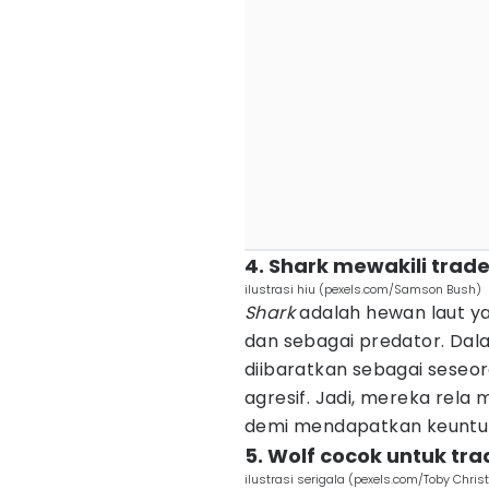
4. Shark mewakili trade
ilustrasi hiu (pexels.com/Samson Bush)
Shark
adalah hewan laut ya
dan sebagai predator. Dal
diibaratkan sebagai sese
agresif. Jadi, mereka rela
demi mendapatkan keuntun
5. Wolf cocok untuk tra
ilustrasi serigala (pexels.com/Toby Chris