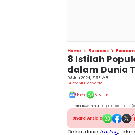
Home
Business
Econom
8 Istilah Pop
dalam Dunia 
08 Jun 2024, 21:58 WIB
Sumahir Hidayanto
News
Channel
ilustrasi hewan hiu, serigala, dan paus (
Share Article
Dalam dunia
trading
,
ada s