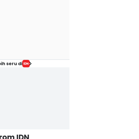
ih seru di
from IDN