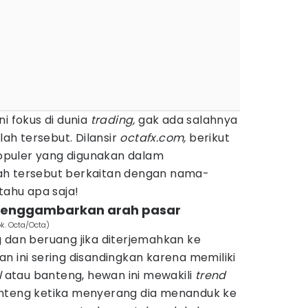
i fokus di dunia
trading,
gak ada salahnya
lah tersebut. Dilansir
octafx.com,
berikut
 populer yang digunakan dalam
ilah tersebut berkaitan dengan nama-
tahu apa saja!
k menggambarkan arah pasar
k. Octa/Octa)
 dan beruang jika diterjemahkan ke
n ini sering disandingkan karena memiliki
l
atau banteng, hewan ini mewakili
trend
anteng ketika menyerang dia menanduk ke