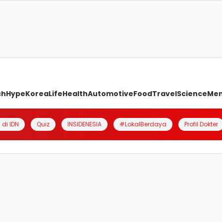
ch
Hype
Korea
Life
Health
Automotive
Food
Travel
Science
Me
 di IDN
Quiz
INSIDENESIA
#LokalBerdaya
Profil Dokter