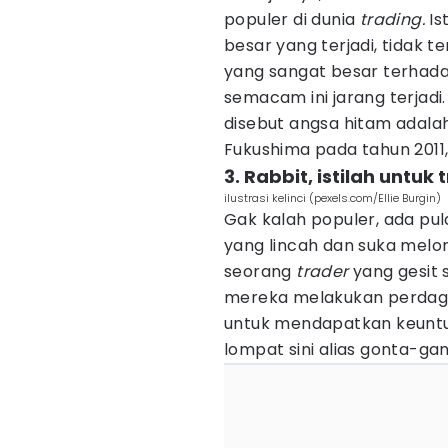
populer di dunia
trading.
Is
besar yang terjadi, tidak
yang sangat besar terhadap
semacam ini jarang terjad
disebut angsa hitam adala
Fukushima pada tahun 2011,
3. Rabbit, istilah untuk 
ilustrasi kelinci (pexels.com/Ellie Burgin)
Gak kalah populer, ada pula
yang lincah dan suka melo
seorang
trader
yang gesit 
mereka melakukan perdaga
untuk mendapatkan keuntu
lompat sini alias gonta-ga