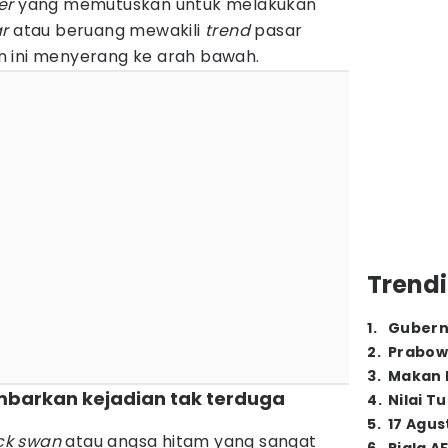
er
yang memutuskan untuk melakukan
r
atau beruang mewakili
trend
pasar
 ini menyerang ke arah bawah.
Trendi
1
.
Gubern
2
.
Prabow
3
.
Makan B
barkan kejadian tak terduga
4
.
Nilai T
5
.
17 Agus
ck swan
atau angsa hitam yang sangat