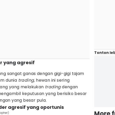
Tonton leb
r yang agresif
ng sangat ganas dengan gigi-gigi tajam
am dunia
trading,
hewan ini sering
orang yang melakukan
trading
dengan
 mengambil keputusan yang berisiko besar
gan yang besar pula.
der agresif yang oportunis
More 
topher)