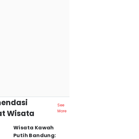
endasi
See
t Wisata
More
Wisata Kawah
Putih Bandung: