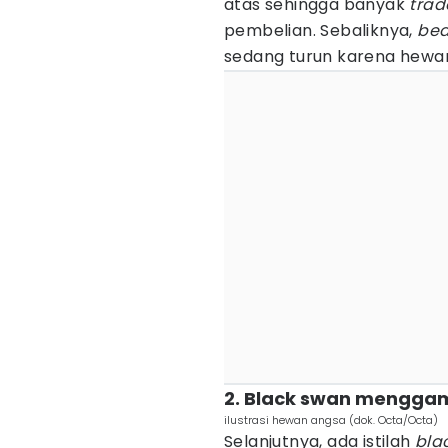
atas sehingga banyak
trad
pembelian. Sebaliknya,
bea
sedang turun karena hewan
2. Black swan menggam
ilustrasi hewan angsa (dok. Octa/Octa)
Selanjutnya, ada istilah
bla