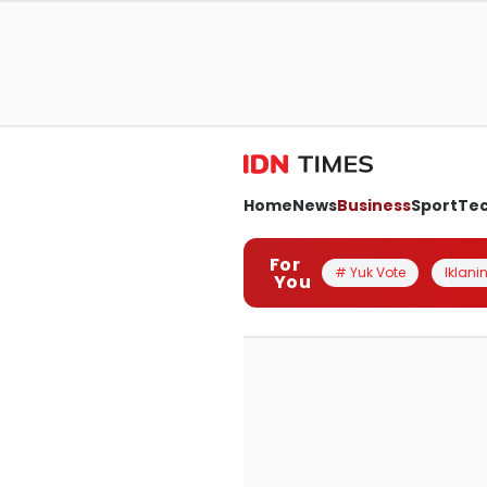
Home
News
Business
Sport
Te
For
# Yuk Vote
Iklanin
You