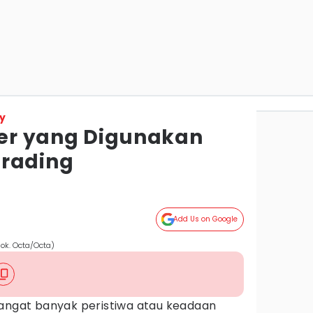
y
uler yang Digunakan
Trading
Add Us on Google
dok. Octa/Octa)
angat banyak peristiwa atau keadaan