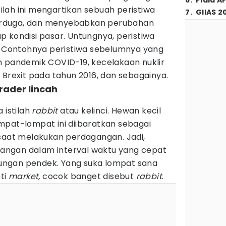
6
.
Piala A
tilah ini mengartikan sebuah peristiwa
7
.
GIIAS 2
 terduga, dan menyebabkan perubahan
 kondisi pasar. Untungnya, peristiwa
i. Contohnya peristiwa sebelumnya yang
h pandemik COVID-19, kecelakaan nuklir
 Brexit pada tahun 2016, dan sebagainya.
trader lincah
 istilah
rabbit
atau kelinci. Hewan kecil
mpat-lompat ini diibaratkan sebagai
saat melakukan perdagangan. Jadi,
ngan dalam interval waktu yang cepat
ngan pendek. Yang suka lompat sana
nti
market,
cocok banget disebut
rabbit
.