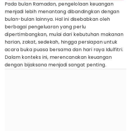
Pada bulan Ramadan, pengelolaan keuangan
menjadi lebih menantang dibandingkan dengan
bulan-bulan lainnya. Hal ini disebabkan oleh
berbagai pengeluaran yang perlu
dipertimbangkan, mulai dari kebutuhan makanan
harian, zakat, sedekah, hingga persiapan untuk
acara buka puasa bersama dan hari raya Idulfitri.
Dalam konteks ini, merencanakan keuangan
dengan bijaksana menjadi sangat penting.