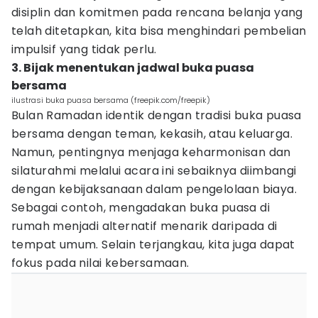
disiplin dan komitmen pada rencana belanja yang
telah ditetapkan, kita bisa menghindari pembelian
impulsif yang tidak perlu.
3. Bijak menentukan jadwal buka puasa
bersama
ilustrasi buka puasa bersama (freepik.com/freepik)
Bulan Ramadan identik dengan tradisi buka puasa
bersama dengan teman, kekasih, atau keluarga.
Namun, pentingnya menjaga keharmonisan dan
silaturahmi melalui acara ini sebaiknya diimbangi
dengan kebijaksanaan dalam pengelolaan biaya.
Sebagai contoh, mengadakan buka puasa di
rumah menjadi alternatif menarik daripada di
tempat umum. Selain terjangkau, kita juga dapat
fokus pada nilai kebersamaan.