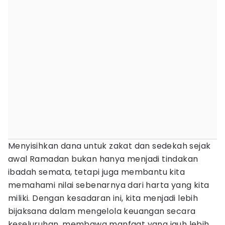
Menyisihkan dana untuk zakat dan sedekah sejak
awal Ramadan bukan hanya menjadi tindakan
ibadah semata, tetapi juga membantu kita
memahami nilai sebenarnya dari harta yang kita
miliki. Dengan kesadaran ini, kita menjadi lebih
bijaksana dalam mengelola keuangan secara
keseluruhan, membawa manfaat yang jauh lebih