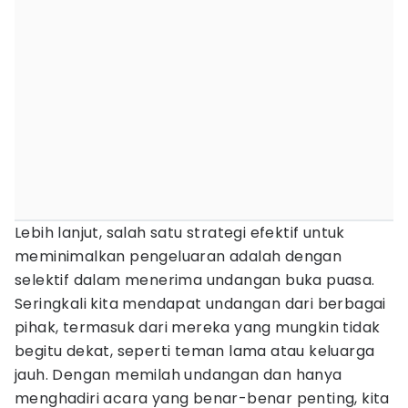
Lebih lanjut, salah satu strategi efektif untuk
meminimalkan pengeluaran adalah dengan
selektif dalam menerima undangan buka puasa.
Seringkali kita mendapat undangan dari berbagai
pihak, termasuk dari mereka yang mungkin tidak
begitu dekat, seperti teman lama atau keluarga
jauh. Dengan memilah undangan dan hanya
menghadiri acara yang benar-benar penting, kita