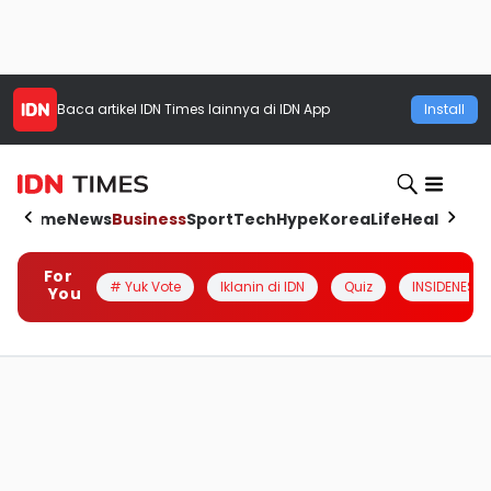
Baca artikel
IDN Times
lainnya di IDN App
Install
Home
News
Business
Sport
Tech
Hype
Korea
Life
Health
Aut
For
# Yuk Vote
Iklanin di IDN
Quiz
INSIDENESIA
You