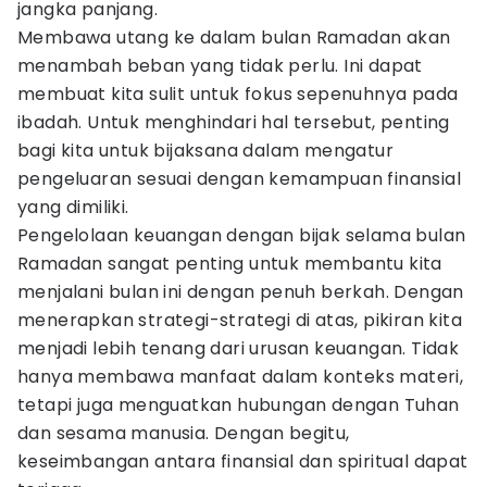
jangka panjang.
Membawa utang ke dalam bulan Ramadan akan
menambah beban yang tidak perlu. Ini dapat
membuat kita sulit untuk fokus sepenuhnya pada
ibadah. Untuk menghindari hal tersebut, penting
bagi kita untuk bijaksana dalam mengatur
pengeluaran sesuai dengan kemampuan finansial
yang dimiliki.
Pengelolaan keuangan dengan bijak selama bulan
Ramadan sangat penting untuk membantu kita
menjalani bulan ini dengan penuh berkah. Dengan
menerapkan strategi-strategi di atas, pikiran kita
menjadi lebih tenang dari urusan keuangan. Tidak
hanya membawa manfaat dalam konteks materi,
tetapi juga menguatkan hubungan dengan Tuhan
dan sesama manusia. Dengan begitu,
keseimbangan antara finansial dan spiritual dapat