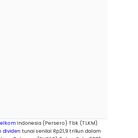
elkom
Indonesia (Persero) Tbk (TLKM)
n
dividen
tunai senilai Rp21,9 triliun dalam