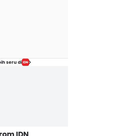
ih seru di
from IDN