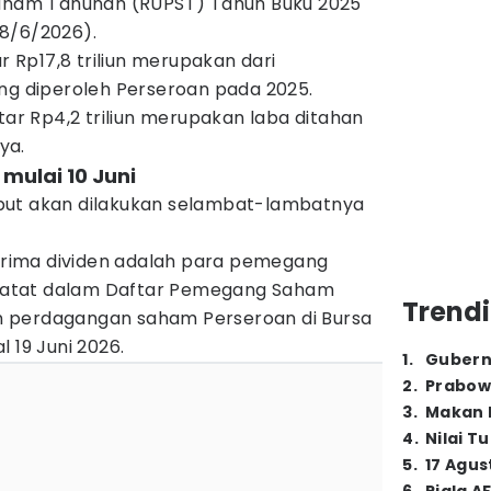
am Tahunan (RUPST) Tahun Buku 2025
 (8/6/2026).
ar Rp17,8 triliun merupakan dari
ang diperoleh Perseroan pada 2025.
tar Rp4,2 triliun merupakan laba ditahan
ya.
 mulai 10 Juni
but akan dilakukan selambat-lambatnya
rima dividen adalah para pemegang
atat dalam Daftar Pemegang Saham
Trendi
 perdagangan saham Perseroan di Bursa
 19 Juni 2026.
1
.
Gubern
2
.
Prabow
3
.
Makan B
4
.
Nilai T
5
.
17 Agus