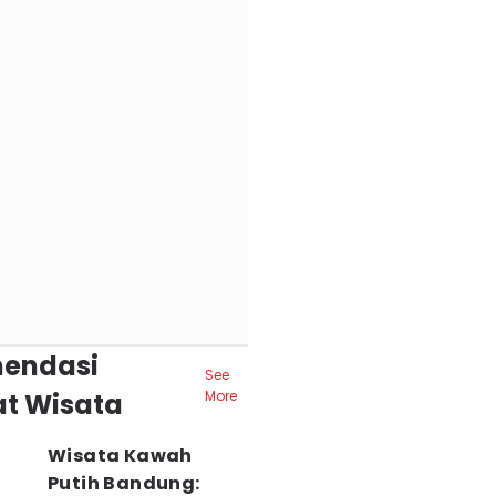
endasi
See
t Wisata
More
Wisata Kawah
Putih Bandung: