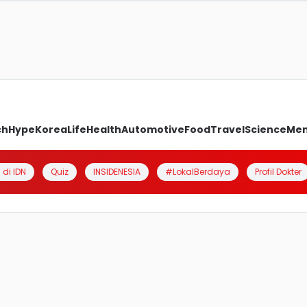
ch
Hype
Korea
Life
Health
Automotive
Food
Travel
Science
Me
 di IDN
Quiz
INSIDENESIA
#LokalBerdaya
Profil Dokter