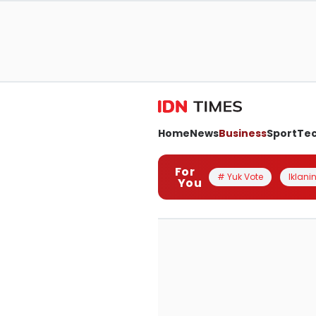
Home
News
Business
Sport
Te
For
# Yuk Vote
Iklanin
You