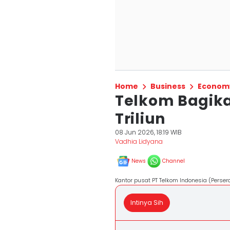
Home
Business
Econom
Telkom Bagika
Triliun
08 Jun 2026, 18:19 WIB
Vadhia Lidyana
News
Channel
Kantor pusat PT Telkom Indonesia (Persero
Intinya Sih