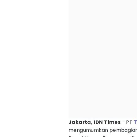
Jakarta, IDN Times
- PT
T
mengumumkan pembagia