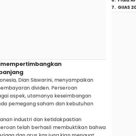
6
.
Piala A
7
.
GIIAS 2
en mempertimbangkan
panjang
onesia, Dian Siswarini, menyampaikan
embayaran dividen. Perseroan
ai aspek, utamanya keseimbangan
ada pemegang saham dan kebutuhan
nan industri dan ketidakpastian
seroan telah berhasil membuktikan bahwa
erjaga dan arus kas juga kian menguat.