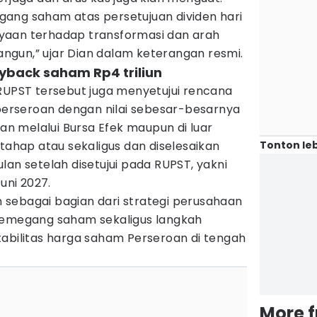
ang saham atas persetujuan dividen hari
yaan terhadap transformasi dan arah
gun,” ujar Dian dalam keterangan resmi.
back saham Rp4 triliun
 RUPST tersebut juga menyetujui rencana
rseroan dengan nilai sebesar-besarnya
kan melalui Bursa Efek maupun di luar
Tonton leb
rtahap atau sekaligus dan diselesaikan
lan setelah disetujui pada RUPST, yakni
uni 2027.
an sebagai bagian dari strategi perusahaan
pemegang saham sekaligus langkah
tabilitas harga saham Perseroan di tengah
More 