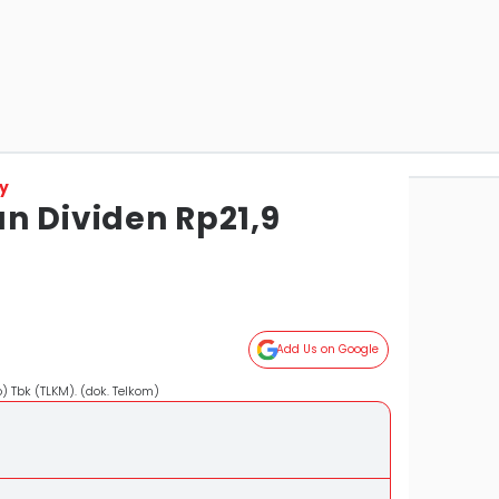
y
n Dividen Rp21,9
Add Us on Google
) Tbk (TLKM). (dok. Telkom)