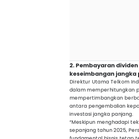
2. Pembayaran divid
keseimbangan jangka 
Direktur Utama Telkom Ind
dalam memperhitungkan p
mempertimbangkan berbag
antara pengembalian kep
investasi jangka panjang.
“Meskipun menghadapi teka
sepanjang tahun 2025, Per
fundamental bisnis tetap t