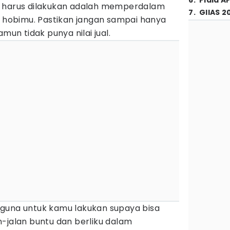
6
.
Piala A
g harus dilakukan adalah memperdalam
7
.
GIIAS 2
obimu. Pastikan jangan sampai hanya
mun tidak punya nilai jual.
berguna untuk kamu lakukan supaya bisa
-jalan buntu dan berliku dalam