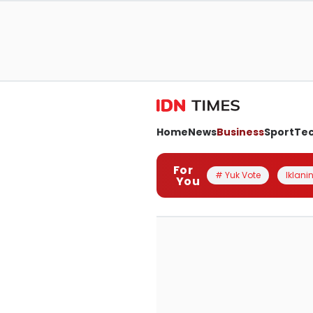
Home
News
Business
Sport
Te
For
# Yuk Vote
Iklanin
You