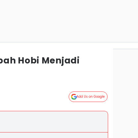
bah Hobi Menjadi
Add Us on Google
)