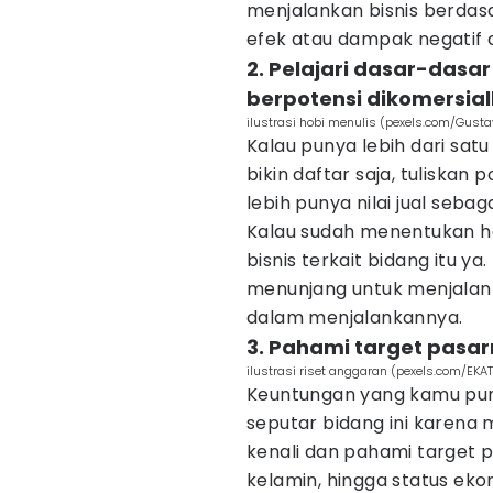
menjalankan bisnis berdas
efek atau dampak negatif 
2. Pelajari dasar-dasar
berpotensi dikomersia
ilustrasi hobi menulis (pexels.com/Gusta
Kalau punya lebih dari sa
bikin daftar saja, tuliskan 
lebih punya nilai jual sebag
Kalau sudah menentukan hobi
bisnis terkait bidang itu ya
menunjang untuk menjalank
dalam menjalankannya.
3. Pahami target pasa
ilustrasi riset anggaran (pexels.com/EK
Keuntungan yang kamu pun
seputar bidang ini karena 
kenali dan pahami target p
kelamin, hingga status eko