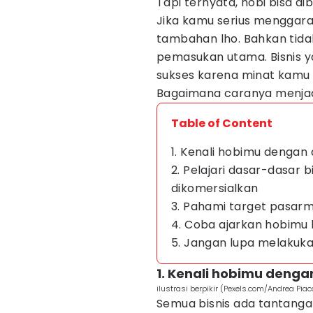
Tapi ternyata, hobi bisa d
Jika kamu serius menggara
tambahan lho. Bahkan tida
pemasukan utama. Bisnis ya
sukses karena minat kamu 
Bagaimana caranya menjad
Table of Content
1. Kenali hobimu dengan
2. Pelajari dasar-dasar 
dikomersialkan
3. Pahami target pasar
4. Coba ajarkan hobimu 
5. Jangan lupa melakuk
1. Kenali hobimu deng
ilustrasi berpikir (Pexels.com/Andrea Pia
Semua bisnis ada tantanga