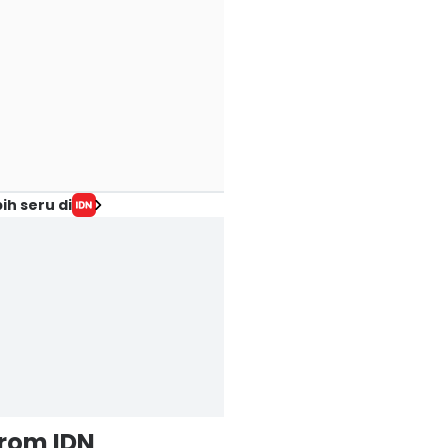
ih seru di
from IDN