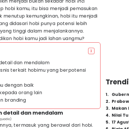
ibikin menjadi bukan sekadar hobi
lho
.
p hobi kamu, itu bisa menjadi pemasukan
k menutup kemungkinan, hobi itu menjadi
ng didasari hobi punya potensi lebih
yang tinggi dalam menjalankannya.
ikan hobi kamu jadi lahan uangmu?
 detail dan mendalam
bisnis terkait hobimu yang berpotensi
Trendi
mu dengan baik
kepada orang lain
1
.
Gubern
an branding
2
.
Prabow
3
.
Makan B
an detail dan mendalam
4
.
Nilai T
cquadio)
5
.
17 Agus
nnya, termasuk yang berawal dari hobi.