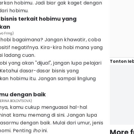
arkan hobimu. Jadi biar gak kaget dengan
dari hobimu.
 bisnis terkait hobimu yang
lkan
vo Fring)
tu hobi bagaimana? Jangan khawatir, coba
positif negatifnya. Kira-kira hobi mana yang
ai ladang cuan.
Tonton leb
 yang akan "dijual", jangan lupa pelajari
. Ketahui dasar-dasar bisnis yang
an hobimu itu. Jangan sampai linglung
rmu dengan baik
ATERINA BOLOVTSOVA)
ya, kamu cukup menguasai hal-hal
minat kamu memang di sini. Jangan lupa
asarmu dengan baik. Mulai dari umur, jenis
nomi. Penting
lho
ini.
More 