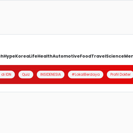
ch
Hype
Korea
Life
Health
Automotive
Food
Travel
Science
Me
 di IDN
Quiz
INSIDENESIA
#LokalBerdaya
Profil Dokter