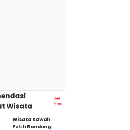
endasi
See
t Wisata
More
Wisata Kawah
Putih Bandung: