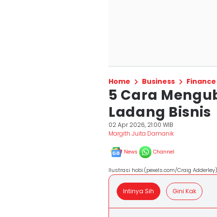
Home
Business
Finance
5 Cara Mengu
Ladang Bisnis
02 Apr 2026, 21:00 WIB
Margith Juita Damanik
News
Channel
Ilustrasi hobi.(pexels.com/Craig Adderley
Intinya Sih
Gini Kak