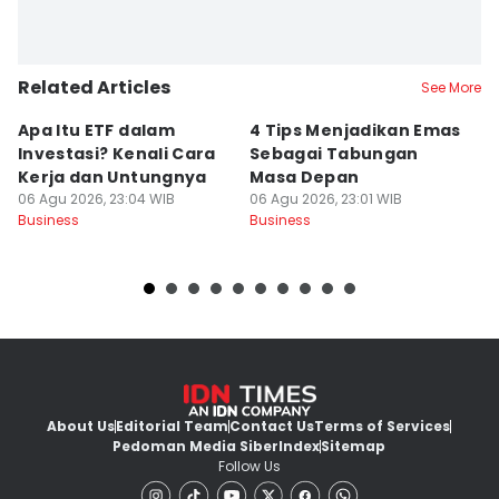
Related Articles
See More
Apa Itu ETF dalam
4 Tips Menjadikan Emas
P
Investasi? Kenali Cara
Sebagai Tabungan
M
Kerja dan Untungnya
Masa Depan
P
06 Agu 2026, 23:04 WIB
06 Agu 2026, 23:01 WIB
06
Business
Business
Bu
About Us
Editorial Team
Contact Us
Terms of Services
Pedoman Media Siber
Index
Sitemap
Follow Us