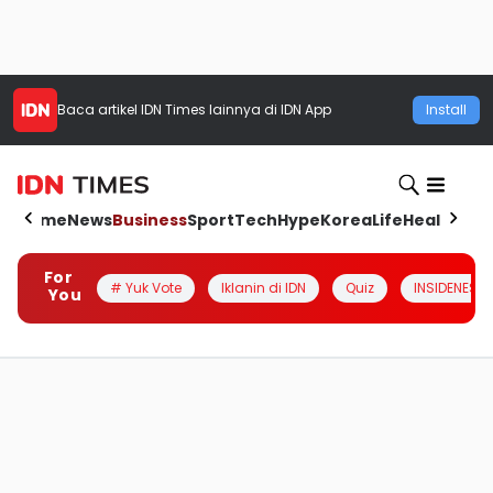
Baca artikel
IDN Times
lainnya di IDN App
Install
Home
News
Business
Sport
Tech
Hype
Korea
Life
Health
Aut
For
# Yuk Vote
Iklanin di IDN
Quiz
INSIDENESIA
You