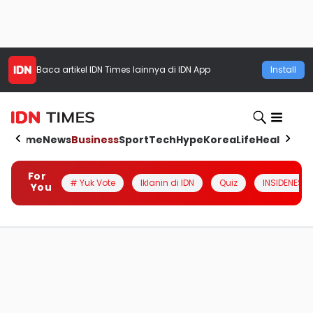
Baca artikel
IDN Times
lainnya di IDN App
Install
Home
News
Business
Sport
Tech
Hype
Korea
Life
Health
Aut
For
# Yuk Vote
Iklanin di IDN
Quiz
INSIDENESIA
You