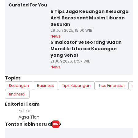
Curated For You
5 Tips Jaga Keuangan Keluarga
Anti Boros saat Musim Liburan
Sekolah
29 Jun 2025, 19:00 WIB
News
5 Indikator Seseorang Sudah
Memiliki Literasi Keuangan
yang Sehat
21 Jun 2026, 17:57 WIB
News
Topics
Keuangan
Business
Tips Keuangan
Tips Finansial
fi
finansial
Editorial Team
Editor
Agsa Tian
Tonton lebih seru di