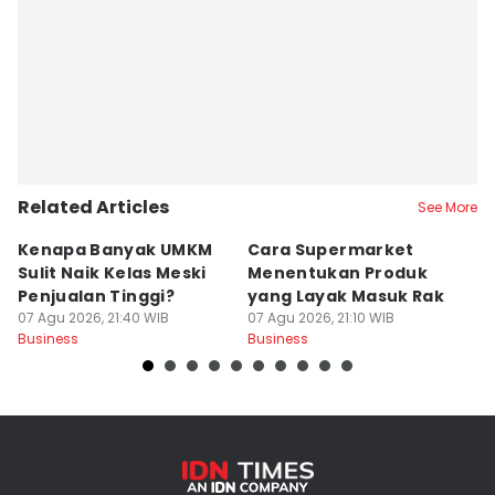
Related Articles
See More
Kenapa Banyak UMKM
Cara Supermarket
A
Sulit Naik Kelas Meski
Menentukan Produk
Ke
Penjualan Tinggi?
yang Layak Masuk Rak
K
07 Agu 2026, 21:40 WIB
07 Agu 2026, 21:10 WIB
R
07
Business
Business
Bu