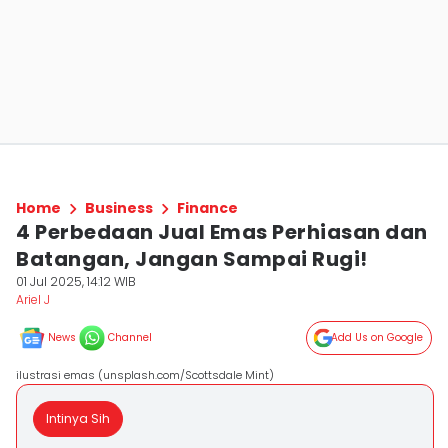
Home
Business
Finance
4 Perbedaan Jual Emas Perhiasan dan
Batangan, Jangan Sampai Rugi!
01 Jul 2025, 14:12 WIB
Ariel J
News
Channel
Add Us on Google
ilustrasi emas (unsplash.com/Scottsdale Mint)
Intinya Sih