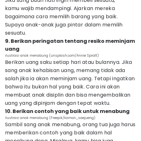
Jika sang buah hati ingin membeli sesuatu,
kamu wajib mendampingi. Ajarkan mereka
bagaimana cara memilih barang yang baik.
Supaya anak-anak juga pintar dalam memilih
sesuatu.
9. Berikan peringatan tentang resiko meminjam
uang
ilustrasi anak menabung (unsplash.com/Annie Spratt)
Berikan uang saku setiap hari atau bulannya. Jika
sang anak kehabisan uang, memang tidak ada
salah jika ia akan meminjam uang. Tetapi ingatkan
bahwa itu bukan hal yang baik. Cara ini akan
membuat anak disiplin dan bisa mengembalikan
uang yang dipinjam dengan tepat waktu.
10. Berikan contoh yang baik untuk menabung
ilustrasi anak menabung (Freepik/kamon_saejueng)
Sambil sang anak menabung, orang tua juga harus
memberikan contoh yang baik dalam hal
menabung dong. Misalnya, kamu bisa juga