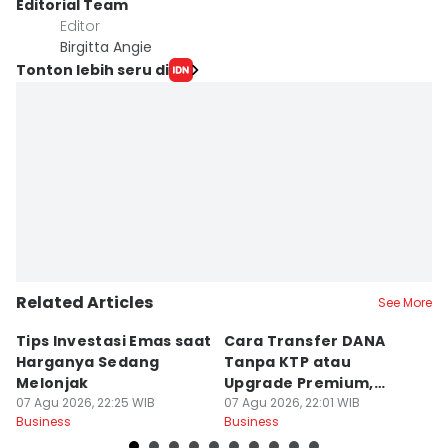
Editorial Team
Editor
Birgitta Angie
Tonton lebih seru di
Related Articles
See More
Tips Investasi Emas saat
Cara Transfer DANA
K
Harganya Sedang
Tanpa KTP atau
Su
Melonjak
Upgrade Premium,
P
07 Agu 2026, 22:25 WIB
Solusi Mudah!
07 Agu 2026, 22:01 WIB
07
Business
Business
Bu