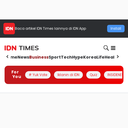
Baca artikel
IDN Times
lainnya di IDN App
Install
Home
News
Business
Sport
Tech
Hype
Korea
Life
Health
Aut
For
# Yuk Vote
Iklanin di IDN
Quiz
INSIDENESIA
You