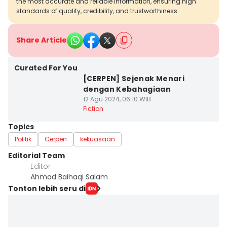
the most accurate and reliable information, ensuring high
standards of quality, credibility, and trustworthiness.
Share Article
Curated For You
[CERPEN] Sejenak Menari
dengan Kebahagiaan
12 Agu 2024, 06:10 WIB
Fiction
Topics
Politik
Cerpen
kekuasaan
Editorial Team
Editor
Ahmad Baihaqi Salam
Tonton lebih seru di