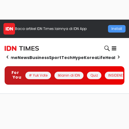
Baca artikel
IDN Times
lainnya di IDN App
Install
Home
News
Business
Sport
Tech
Hype
Korea
Life
Health
Aut
For
# Yuk Vote
Iklanin di IDN
Quiz
INSIDENESIA
You