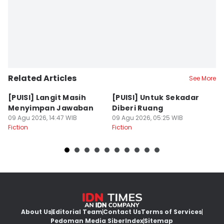
Related Articles
See More
[PUISI] Langit Masih
[PUISI] Untuk Sekadar
[P
Menyimpan Jawaban
Diberi Ruang
P
09 Agu 2026, 14:47 WIB
09 Agu 2026, 05:25 WIB
09
Fiction
Fiction
Fi
About Us
Editorial Team
Contact Us
Terms of Services
Pedoman Media Siber
Index
Sitemap