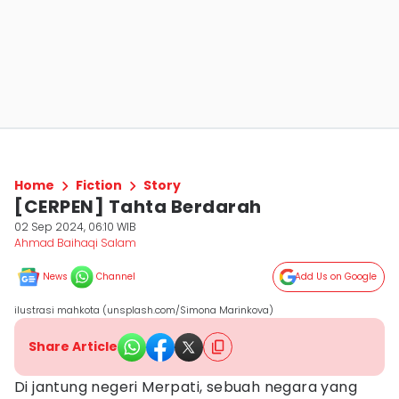
Home
Fiction
Story
[CERPEN] Tahta Berdarah
02 Sep 2024, 06:10 WIB
Ahmad Baihaqi Salam
News
Channel
Add Us on Google
ilustrasi mahkota (unsplash.com/Simona Marinkova)
Share Article
Di jantung negeri Merpati, sebuah negara yang