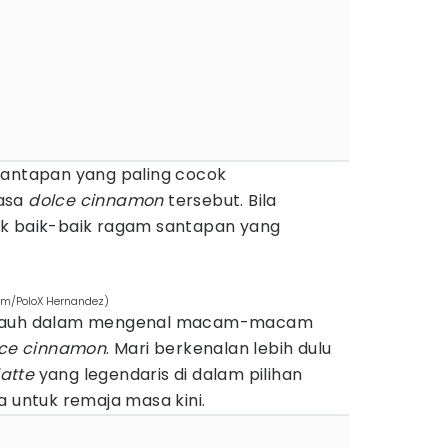
santapan yang paling cocok
rasa
dolce
cinnamon
tersebut. Bila
ak baik-baik ragam santapan yang
com/PoloX Hernandez)
h jauh dalam mengenal macam-macam
ce cinnamon
. Mari berkenalan lebih dulu
atte
yang legendaris di dalam pilihan
a untuk remaja masa kini.