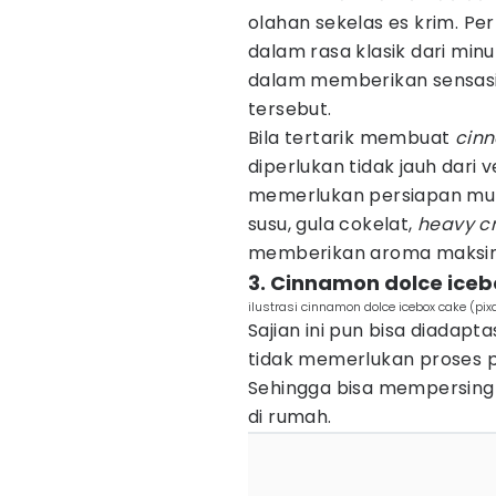
olahan sekelas es krim. 
dalam rasa klasik dari mi
dalam memberikan sensasi
tersebut.
Bila tertarik membuat
cin
diperlukan tidak jauh dari
memerlukan persiapan mul
susu, gula cokelat,
heavy c
memberikan aroma maksim
3. Cinnamon dolce iceb
ilustrasi cinnamon dolce icebox cake (pi
Sajian ini pun bisa diadapt
tidak memerlukan proses 
Sehingga bisa mempersin
di rumah.