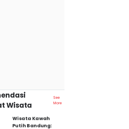
endasi
See
t Wisata
More
Wisata Kawah
Putih Bandung: