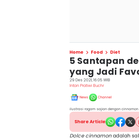
Home
Food
Diet
5 Santapan d
yang Jadi Fav
29 Des 2021, 16:05 WIB
Intan Pratiwi Buchr
News
Channel
ilustrasi ragam sajian dengan cinnamon d
Share Article
Dolce cinnamon
adalah sal