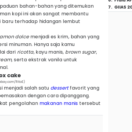
6
.
Piala A
Perpaduan bahan-bahan yang ditemukan
7
.
GIIAS 2
numan kopi ini akan sangat membantu
 baru terhadap hidangan lembut
namon dolce
menjadi es krim, bahan yang
 versi minuman. Hanya saja kamu
ai dari
ricotta
, kayu manis,
brown sugar
,
ream,
serta ekstrak vanila untuk
al.
ox cake
xabay.com/RitaE)
asi menjadi salah satu
dessert
favorit yang
pemasakan dengan cara dipanggang.
gkat pengolahan
makanan manis
tersebut