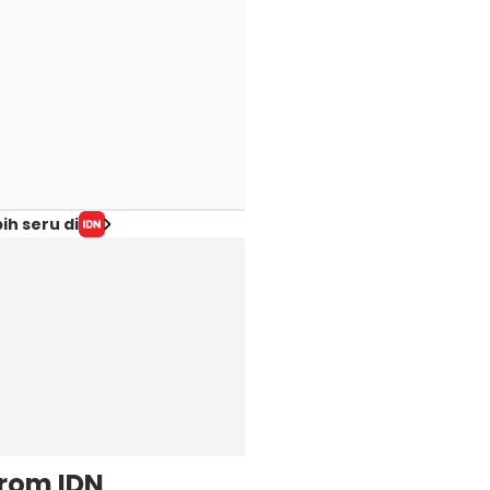
ih seru di
from IDN