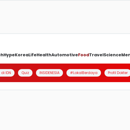
ch
Hype
Korea
Life
Health
Automotive
Food
Travel
Science
Me
 di IDN
Quiz
INSIDENESIA
#LokalBerdaya
Profil Dokter