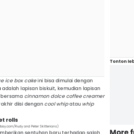
Tonton leb
e ice box cake
ini bisa dimulai dengan
adalah lapisan biskuit, kemudian lapisan
r bersama
cinnamon dolce coffee creamer
akhir diisi dengan
cool whip
atau
whip
t rolls
abay.com/Rudy and Peter Skitterians)
More 
berikan sentuhan baru terhadap salah