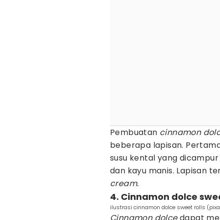
Pembuatan
cinnamon dolc
beberapa lapisan. Pertama 
susu kental yang dicampu
dan kayu manis. Lapisan ter
cream.
4. Cinnamon dolce swee
ilustrasi cinnamon dolce sweet rolls (pix
Cinnamon dolce
dapat mem