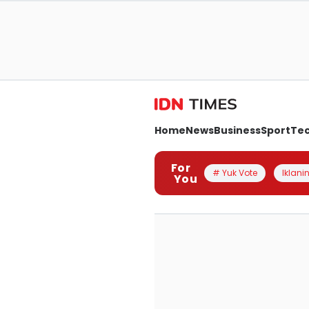
Home
News
Business
Sport
Te
For
# Yuk Vote
Iklanin
You