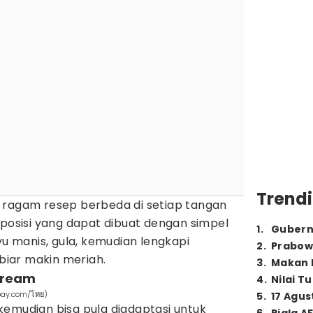
Trendi
 ragam resep berbeda di setiap tangan
mposisi yang dapat dibuat dengan simpel
1
.
Gubern
yu manis, gula, kemudian lengkapi
2
.
Prabow
biar makin meriah.
3
.
Makan B
 cream
4
.
Nilai T
abay.com/ไทย)
5
.
17 Agus
kemudian bisa pula diadaptasi untuk