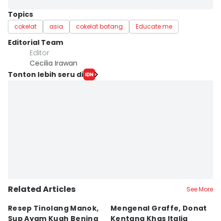
Topics
cokelat
asia
cokelat batang
Educate me
Editorial Team
Editor
Cecilia Irawan
Tonton lebih seru di
Related Articles
See More
Resep Tinolang Manok,
Mengenal Graffe, Donat
M
Sup Ayam Kuah Bening
Kentang Khas Italia
N