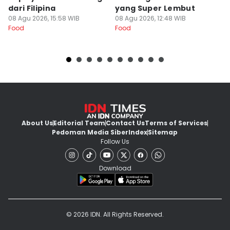
dari Filipina
yang Super Lembut
y
08 Agu 2026, 15:58 WIB
08 Agu 2026, 12:48 WIB
08
Food
Food
Fo
About Us
Editorial Team
Contact Us
Terms of Services
Pedoman Media Siber
Index
Sitemap
Follow Us
Download
© 2026 IDN. All Rights Reserved.