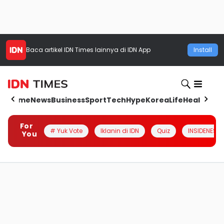
Baca artikel
IDN Times
lainnya di IDN App
Install
Home
News
Business
Sport
Tech
Hype
Korea
Life
Health
Aut
For
# Yuk Vote
Iklanin di IDN
Quiz
INSIDENESIA
You