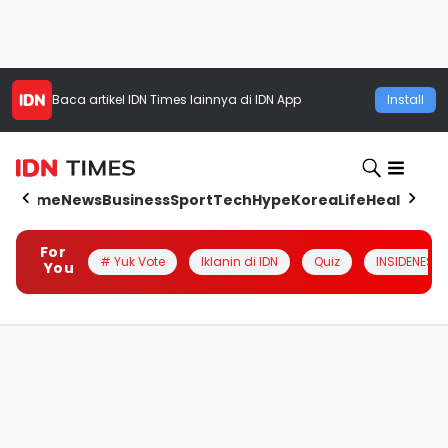
Baca artikel
IDN Times
lainnya di IDN App
Install
Home
News
Business
Sport
Tech
Hype
Korea
Life
Health
Aut
For
# Yuk Vote
Iklanin di IDN
Quiz
INSIDENESIA
You