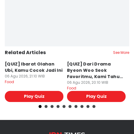
Related Articles
See More
[QUIZ] Ibarat Olahan
[QUIZ] Dari Drama
B
Ubi, Kamu Cocok Jadi Ini
Byeon Woo Seok
M
06 Agu 2026, 21:10 WIB
Favoritmu, Kami Tahu
P
Food
Makanan yang Cocok
06 Agu 2026, 20:10 WIB
B
06
Food
Fo
untukmu
Play Quiz
Play Quiz