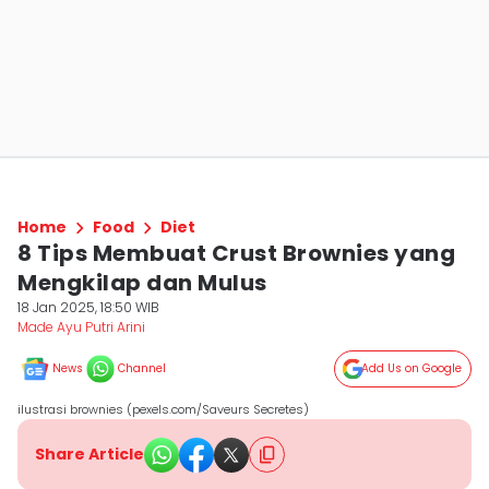
Home
Food
Diet
8 Tips Membuat Crust Brownies yang
Mengkilap dan Mulus
18 Jan 2025, 18:50 WIB
Made Ayu Putri Arini
News
Channel
Add Us on Google
ilustrasi brownies (pexels.com/Saveurs Secretes)
Share Article